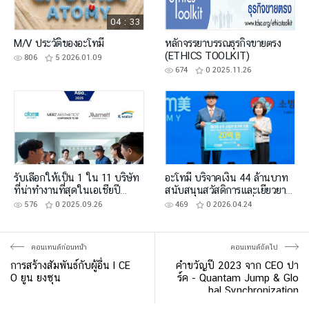
04 : 33
M/V ประวัติของอะโทมี่
หลักจรรยาบรรณธุรกิจขายตรง
(ETHICS TOOLKIT)
806
5
2026.01.09
674
0
2025.11.26
รับเลือกให้เป็น 1 ใน 11 บริษัท
อะโทมี่ บริจาคเงิน 44 ล้านบาท
ที่น่าทำงานที่สุดในเอเชียปี
สนับสนุนสวัสดิการและเยียวยา
2025
ครอบครัวนักดับเพลิงที่เสียชีวิต
576
0
2025.09.26
469
0
2026.04.24
คอนเทนต์ก่อนหน้า
คอนเทนต์ถัดไป
การสร้างสัมพันธ์กับผู้อื่น l CE
คำขวัญปี 2023 จาก CEO ปา
O ยูน ยงซุน
ร์ค - Quantam Jump & Glo
bal Synchronization