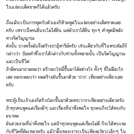
ในแง่ลบเด็ดขาดก็ได้แล้วครับ
ถึงแม้จะเป็นการพูดกับตัวเองก็ห้ามพูดในแง่ลบอย่างเด็ดขาดเลย
ครับ เพราะถึงคนอื่นจะไม่ได้ยิน แต่ตัวเราได้ยิน ทุกๆ คำพูดมีพลัง
ทางจิตวิญญาณ
ดังนั้น บางครั้งมันจึงสร้างปาฏิหาริย์ครับ เช่นเดียวกับที่ในพระคัมภีร์
กล่าวว่า ‘ถ้อยคำซึ่งเราได้​กล​่าวกั​บท​่านทั้งหลายนั้น เป็นจิตวิญญาณ
และเป็นชีวิต’
ถ้ามีคนมาถามผมว่า สร้างอะโทมี่ขึ้นมาได้อย่างไร ทั้งๆ ที่ไม่มีอะไร
เลย ผมจะตอบว่า ผมสร้างมันขึ้นมาด้วย ‘ปาก’ เพียงอย่างเดียวเลย
ครับ
พระผู้เป็นเจ้าเองก็สร้างโลกขึ้นมาด้วยพระวาจาเพียงอย่างเดียวครับ
ถ้าทุกคนพูดแต่เรื่องดีๆ และเรื่องที่น่าพึงพอใจ ทุกคนก็จะได้พบกับ
อนาคต
อันสวยงามที่น่าพึงพอใจ แต่ถ้าทุกคนพูดแต่เรื่องไม่ดี ก็จะได้พบเจอ
กับชีวิตที่ล้มเหลวครับ แม้ว่าลิ้นของเราจะเป็นเพียงอวัยวะเล็กๆ ใน