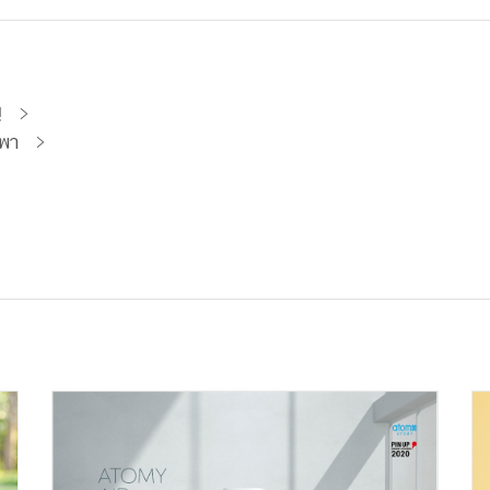
!
รพา