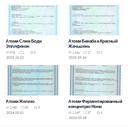
Атоми Слим Боди
Атоми Банаба и Красный
Эпплфенон
Женьшень
978
2
0
1,446
17
2
2025.10.22
2025.05.26
Атоми Железо
Атоми Ферментированный
концентрат Нони
2,480
50
5
2024.05.01
2,149
37
4
2024.03.18