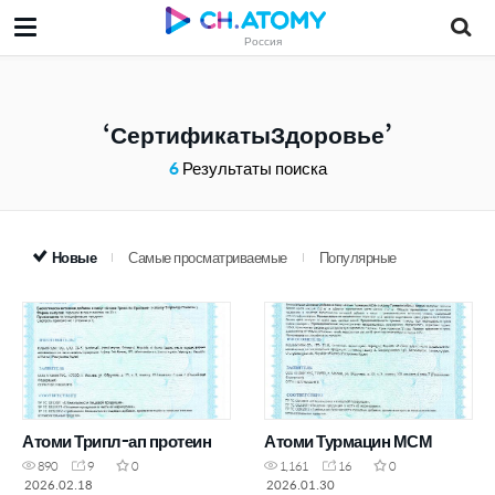
Россия
СертификатыЗдоровье
6
Результаты поиска
Новые
Самые просматриваемые
Популярные
Атоми Трипл-ап протеин
Атоми Турмацин МСМ
890
9
0
1,161
16
0
2026.02.18
2026.01.30