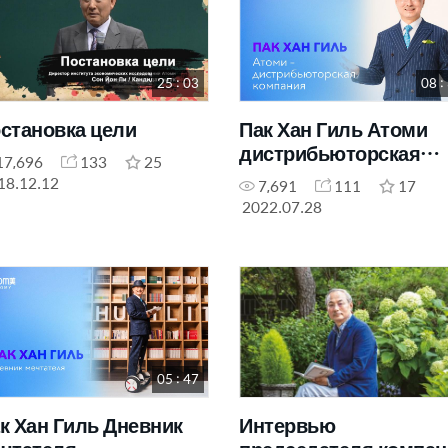
25 : 03
08 :
становка цели
Пак Хан Гиль Атоми
дистрибьюторская
17,696
133
25
компания
18.12.12
7,691
111
17
2022.07.28
05 : 47
к Хан Гиль Дневник
Интервью