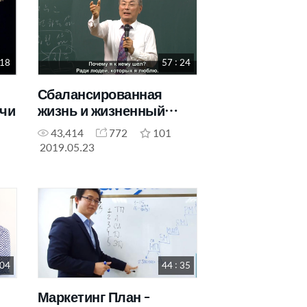
 18
57 : 24
Сбалансированная
очи
жизнь и жизненный
сценарий
43,414
772
101
2019.05.23
 04
44 : 35
Маркетинг План -