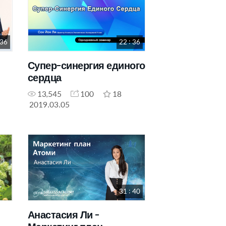
 36
22 : 36
Супер-синергия единого
сердца
13,545
100
18
2019.03.05
31 : 40
Анастасия Ли -