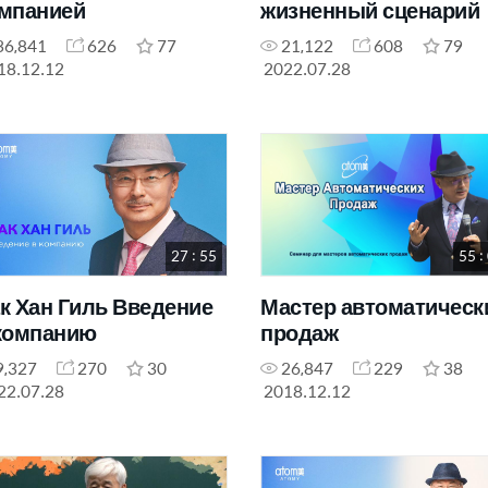
мпанией
жизненный сценарий
36,841
626
77
21,122
608
79
18.12.12
2022.07.28
27 : 55
55 :
к Хан Гиль Введение
Мастер автоматическ
компанию
продаж
9,327
270
30
26,847
229
38
22.07.28
2018.12.12