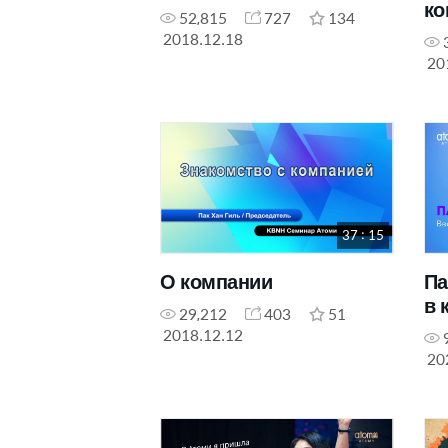
ко
52,815
727
134
2018.12.18
20
37 : 15
О компании
Па
в 
29,212
403
51
2018.12.12
20