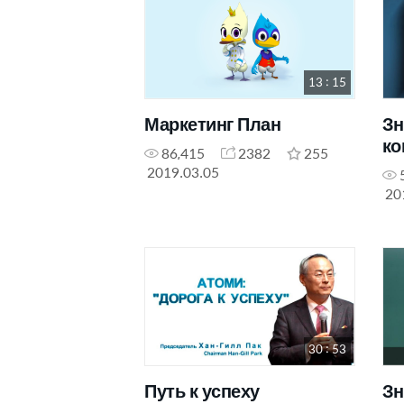
13 : 15
Маркетинг План
Зн
ко
86,415
2382
255
2019.03.05
20
30 : 53
Путь к успеху
Зн