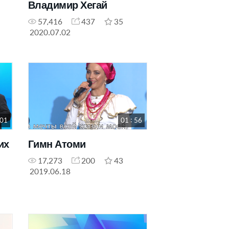
Владимир Хегай
57,416
437
35
2020.07.02
 01
01 : 56
их
Гимн Атоми
17,273
200
43
2019.06.18