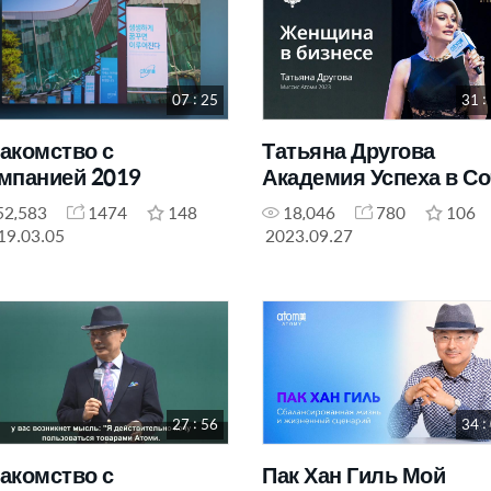
07 : 25
31 :
акомство с
Татьяна Другова
мпанией 2019
Академия Успеха в С
52,583
1474
148
18,046
780
106
19.03.05
2023.09.27
27 : 56
34 :
акомство с
Пак Хан Гиль Мой