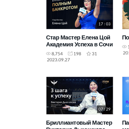
17 : 03
Стар Мастер Елена Цой
По
Академия Успеха в Сочи
20
8,754
198
31
2023.09.27
07 : 29
Бриллиантовый Мастер
Па