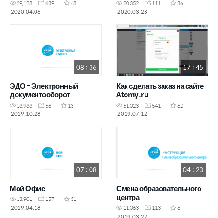
29,128
639
48
20,352
111
36
2020.04.06
2020.03.23
08 : 36
17 : 45
ЭДО - Электронный
Как сделать заказ на сайте
документооборот
Atomy.ru
13,933
58
13
51,023
541
62
2019.10.28
2019.07.12
07 : 08
04 : 23
Мой Офис
Смена образовательного
центра
13,901
157
31
2019.04.18
11,063
113
6
2019.03.22