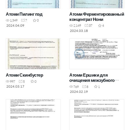
Атоми Пилинг пэд
Атоми Ферментированный
концентрат Нони
1,349
7
0
2024.04.09
2,149
37
4
2024.03.18
Атоми Скинбустер
Атоми Ершики для
очищения межзубного
997
5
0
пространства
2024.03.17
769
8
1
2024.02.19