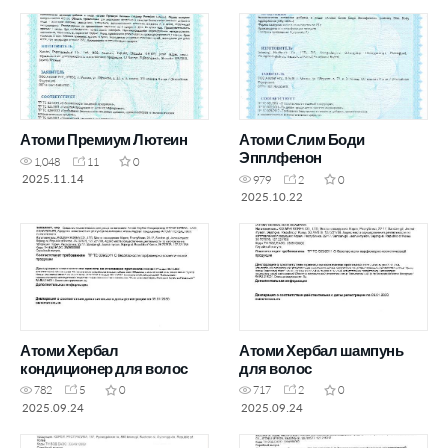
Атоми Премиум Лютеин
Атоми Слим Боди
Эпплфенон
1,048
11
0
2025.11.14
979
2
0
2025.10.22
Атоми Хербал
Атоми Хербал шампунь
кондиционер для волос
для волос
782
5
0
717
2
0
2025.09.24
2025.09.24