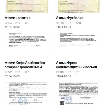
Атоми колготки
Атоми Футболки
869
3
0
743
1
0
2024.10.03
2024.10.03
Атоми Кофе Арабика без
Атоми Фреш
сахара (с добавлением
солнцезащитный лосьон
стевии)
для тела
703
3
0
510
3
1
2024.10.03
2024.10.03