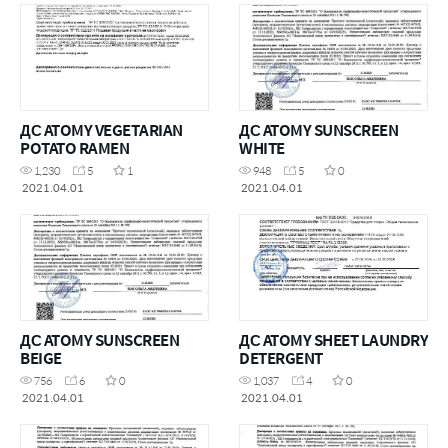
ДС ATOMY VEGETARIAN
ДС ATOMY SUNSCREEN
POTATO RAMEN
WHITE
1,230
5
1
948
5
0
2021.04.01
2021.04.01
ДС ATOMY SUNSCREEN
ДС ATOMY SHEET LAUNDRY
BEIGE
DETERGENT
756
6
0
1,037
4
0
2021.04.01
2021.04.01