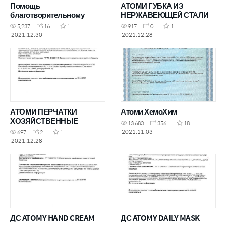
Помощь
АТОМИ ГУБКА ИЗ
благотворительному
НЕРЖАВЕЮЩЕЙ СТАЛИ
фонду &"Солнечный
5,237
16
1
917
0
1
город&"
2021.12.30
2021.12.28
АТОМИ ПЕРЧАТКИ
Атоми ХемоХим
ХОЗЯЙСТВЕННЫЕ
13,680
356
18
2021.11.03
697
2
1
2021.12.28
ДС ATOMY HAND CREAM
ДС ATOMY DAILY MASK