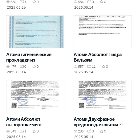
натурального хлопка
380
1
0
584
0
0
2025.05.26
2025.05.14
Атоми гигиенические
Атоми Абсолют Гидра
прокладки из
Бальзам
натурального хлопка
479
0
0
557
11
0
(ежедневные)
2025.05.14
2025.05.14
Атоми Абсолют
Атоми Двухфазное
сыворотка-мист
средство для снятия
макияжа
543
1
0
286
0
0
2025.05.14
2025.05.14