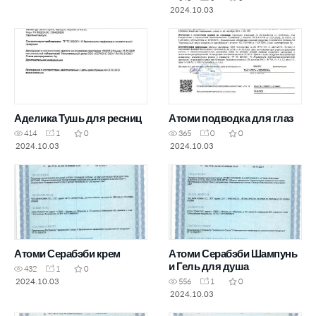
2024.10.03
Аделика Тушь для ресниц
Атоми подводка для глаз
414
1
0
365
0
0
2024.10.03
2024.10.03
Атоми Серабэби крем
Атоми Серабэби Шампунь
и Гель для душа
432
1
0
2024.10.03
556
1
0
2024.10.03