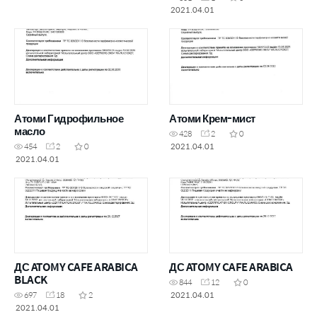
2021.04.01
Атоми Гидрофильное
Атоми Крем-мист
масло
428
2
0
2021.04.01
454
2
0
2021.04.01
ДС ATOMY CAFE ARABICA
ДС ATOMY CAFE ARABICA
BLACK
844
12
0
2021.04.01
697
18
2
2021.04.01