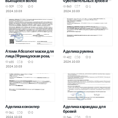
вьющихся волос
чувствительных зубов и
десен
509
0
0
863
7
1
2024.10.03
2024.10.03
Атоми Абсолют маски для
Аделика румяна
лица (Французская роза,
402
0
0
Медь и женьшень, Глина
2024.10.03
655
3
0
Хиноки, 24К золото)
2024.10.03
Аделика консилер
Аделика карандаш для
бровей
361
0
0
2024.10.03
346
0
0