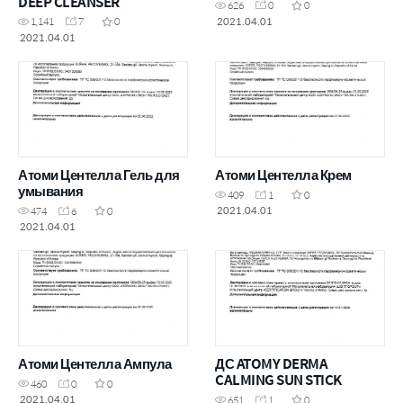
DEEP CLEANSER
626
0
0
2021.04.01
1,141
7
0
2021.04.01
Атоми Центелла Гель для
Атоми Центелла Крем
умывания
409
1
0
2021.04.01
474
6
0
2021.04.01
Атоми Центелла Ампула
ДС ATOMY DERMA
CALMING SUN STICK
460
0
0
2021.04.01
651
1
0