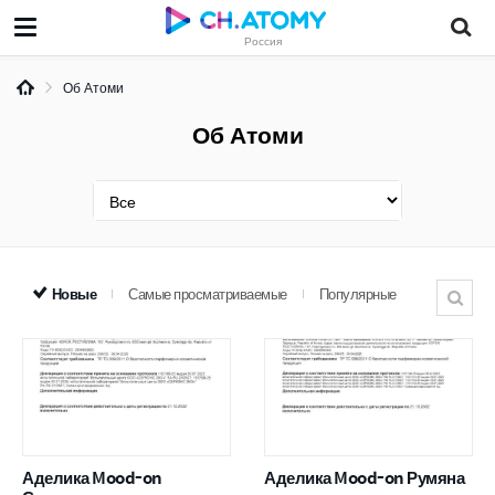
Россия
Об Атоми
Об Атоми
Новые
Самые просматриваемые
Популярные
Аделика Mood-on
Аделика Mood-on Румяна