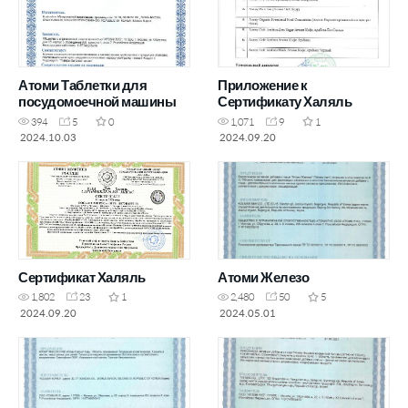
Атоми Таблетки для
Приложение к
посудомоечной машины
Сертификату Халяль
394
5
0
1,071
9
1
2024.10.03
2024.09.20
Сертификат Халяль
Атоми Железо
1,802
23
1
2,480
50
5
2024.09.20
2024.05.01