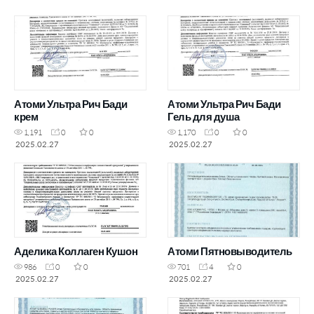
Атоми Ультра Рич Бади
Атоми Ультра Рич Бади
крем
Гель для душа
1,191
0
0
1,170
0
0
2025.02.27
2025.02.27
Аделика Коллаген Кушон
Атоми Пятновыводитель
986
0
0
701
4
0
2025.02.27
2025.02.27