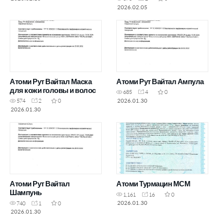
2026.02.05
Атоми Рут Вайтал Маска
Атоми Рут Вайтал Ампула
для кожи головы и волос
685
4
0
2026.01.30
574
2
0
2026.01.30
Атоми Рут Вайтал
Атоми Турмацин МСМ
Шампунь
1,161
16
0
2026.01.30
740
1
0
2026.01.30