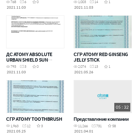
768
6
0
1,003
14
1
2021.11.03
2021.11.03
ДС ATOMY ABSOLUTE
СГР ATOMY RED GINSENG
URBAN SHIELD SUN
JELLY STICK
CUSHION
793
3
0
2,074
13
1
2021.11.03
2021.05.26
05 : 32
СГР ATOMY TOOTHBRUSH
Представление компании
1,963
12
3
11,266
731
58
2021.05.25
2021.04.01