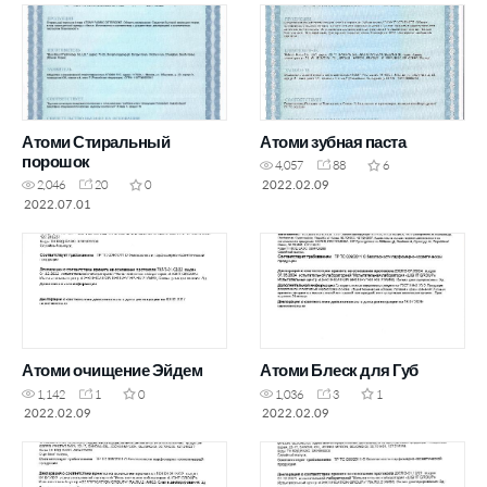
Атоми Стиральный
Атоми зубная паста
порошок
4,057
88
6
2022.02.09
2,046
20
0
2022.07.01
Атоми очищение Эйдем
Атоми Блеск для Губ
1,142
1
0
1,036
3
1
2022.02.09
2022.02.09