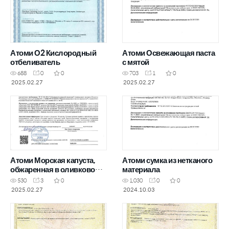
Атоми О2 Кислородный
Атоми Освежающая паста
отбеливатель
с мятой
688
0
0
703
1
0
2025.02.27
2025.02.27
Атоми Морская капуста,
Атоми сумка из нетканого
обжаренная в оливковом
материала
масле
530
3
0
1,030
0
0
2025.02.27
2024.10.03