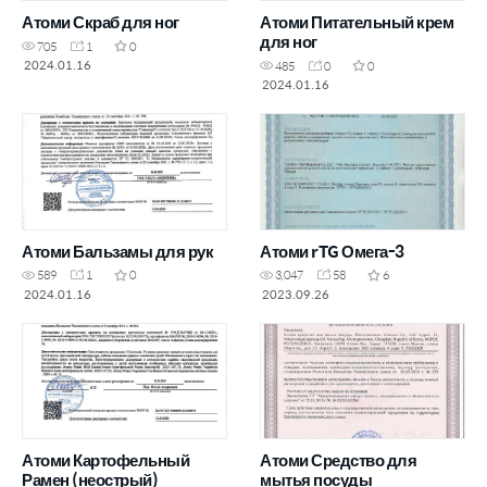
Атоми Скраб для ног
Атоми Питательный крем
для ног
705
1
0
2024.01.16
485
0
0
2024.01.16
Атоми Бальзамы для рук
Атоми rTG Омега-3
589
1
0
3,047
58
6
2024.01.16
2023.09.26
Атоми Картофельный
Атоми Средство для
Рамен (неострый)
мытья посуды