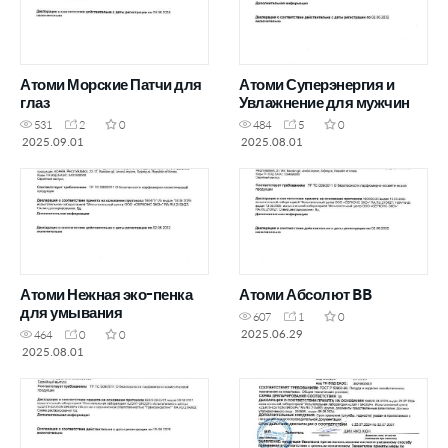
Атоми Морские Патчи для
Атоми Суперэнергия и
глаз
Увлажнение для мужчин
531
2
0
484
5
0
2025.09.01
2025.08.01
Атоми Нежная эко-пенка
Атоми Абсолют BB
для умывания
607
1
0
2025.06.29
464
0
0
2025.08.01