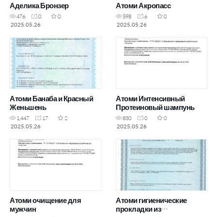
Аделика Бронзер
Атоми Акропасс
476
0
0
598
6
0
2025.05.26
2025.05.26
Атоми Банаба и Красный
Атоми Интенсивный
Женьшень
Протеиновый шампунь
1,447
17
2
830
0
0
2025.05.26
2025.05.26
Атоми очищение для
Атоми гигиенические
мужчин
прокладки из