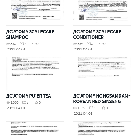
ДС ATOMY SCALPCARE
ДС ATOMY SCALPCARE
SHAMPOO
CONDITIONER
830
7
0
589
0
0
2021.04.01
2021.04.01
ДС ATOMY PU'ER TEA
ДС ATOMY HONGSAMDAN -
KOREAN RED GINSENG
1,330
6
0
2021.04.01
1,189
3
0
2021.04.01