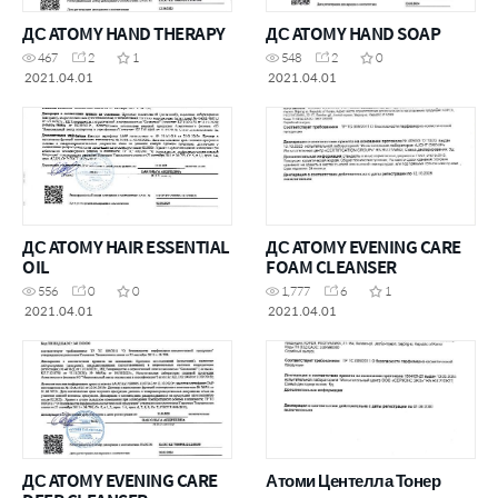
ДС ATOMY HAND THERAPY
ДС ATOMY HAND SOAP
467
2
1
548
2
0
2021.04.01
2021.04.01
ДС ATOMY HAIR ESSENTIAL
ДС ATOMY EVENING CARE
OIL
FOAM CLEANSER
556
0
0
1,777
6
1
2021.04.01
2021.04.01
ДС ATOMY EVENING CARE
Атоми Центелла Тонер