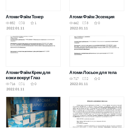
Атоми Фэйм Тонер
Атоми Фэйм Эссенция
852
0
1
662
3
0
2022.01.11
2022.01.11
Атоми Фэйм Крем для
Атоми Лосьон для тела
кожи вокруг Глаз
717
2
0
2022.01.11
716
1
0
2022.01.11