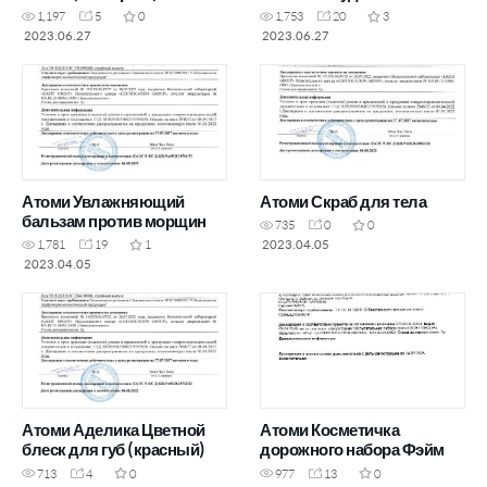
1,197
5
0
1,753
20
3
2023.06.27
2023.06.27
Атоми Увлажняющий
Атоми Скраб для тела
бальзам против морщин
735
0
0
2023.04.05
1,781
19
1
2023.04.05
Атоми Аделика Цветной
Атоми Косметичка
блеск для губ (красный)
дорожного набора Фэйм
713
4
0
977
13
0