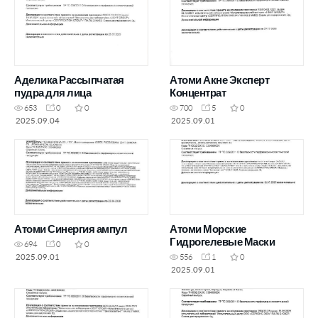
Аделика Рассыпчатая
Атоми Акне Эксперт
пудра для лица
Концентрат
653
0
0
700
5
0
2025.09.04
2025.09.01
Атоми Синергия ампул
Атоми Морские
Гидрогелевые Маски
694
0
0
2025.09.01
556
1
0
2025.09.01