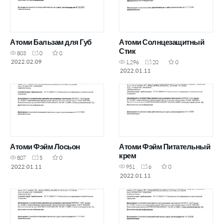
Атоми Бальзам для Губ
Атоми Солнцезащитный
Стик
803
0
0
2022.02.09
1,296
20
0
2022.01.11
Атоми Фэйм Лосьон
Атоми Фэйм Питательный
крем
807
5
0
2022.01.11
951
6
0
2022.01.11