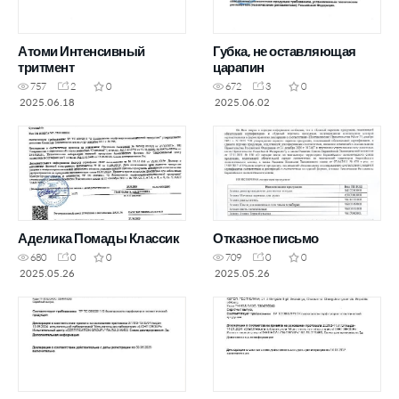
Атоми Интенсивный
Губка, не оставляющая
тритмент
царапин
757
2
0
672
3
0
2025.06.18
2025.06.02
Аделика Помады Классик
Отказное письмо
680
0
0
709
0
0
2025.05.26
2025.05.26