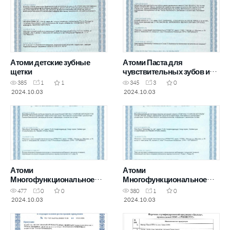
Атоми детские зубные
Атоми Паста для
щетки
чувствительных зубов и
десен
385
1
1
345
3
0
2024.10.03
2024.10.03
Атоми
Атоми
Многофункциональное
Многофункциональное
чистящее средство для
чистящее средство для
477
0
0
380
1
0
кухни
ванной комнаты
2024.10.03
2024.10.03