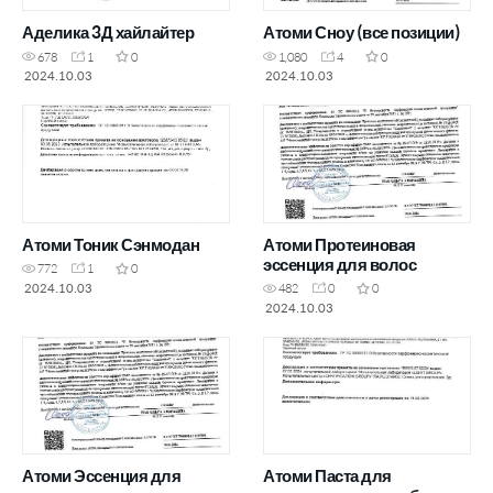
Аделика 3Д хайлайтер
Атоми Сноу (все позиции)
678
1
0
1,080
4
0
2024.10.03
2024.10.03
Атоми Тоник Сэнмодан
Атоми Протеиновая
эссенция для волос
772
1
0
2024.10.03
482
0
0
2024.10.03
Атоми Эссенция для
Атоми Паста для