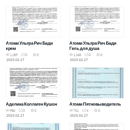
Атоми Ультра Рич Бади
Атоми Ультра Рич Бади
крем
Гель для душа
1,189
0
0
1,168
0
0
2025.02.27
2025.02.27
Аделика Коллаген Кушон
Атоми Пятновыводитель
986
0
0
701
4
0
2025.02.27
2025.02.27