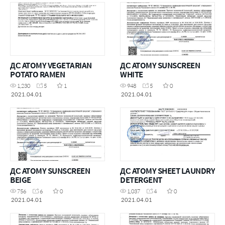
ДС ATOMY VEGETARIAN
ДС ATOMY SUNSCREEN
POTATO RAMEN
WHITE
1,230
5
1
948
5
0
2021.04.01
2021.04.01
ДС ATOMY SUNSCREEN
ДС ATOMY SHEET LAUNDRY
BEIGE
DETERGENT
756
6
0
1,037
4
0
2021.04.01
2021.04.01