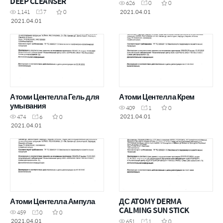
DEEP CLEANSER
626
0
0
2021.04.01
1,141
7
0
2021.04.01
Атоми Центелла Гель для
Атоми Центелла Крем
умывания
409
1
0
2021.04.01
474
6
0
2021.04.01
Атоми Центелла Ампула
ДС ATOMY DERMA
CALMING SUN STICK
459
0
0
2021.04.01
651
1
0