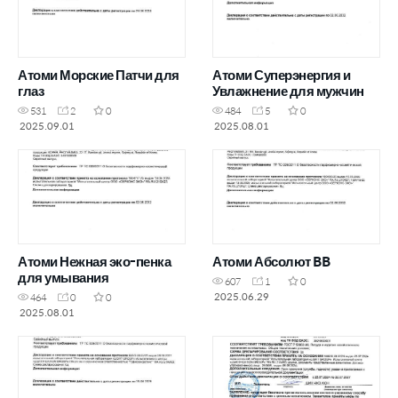
Атоми Морские Патчи для
Атоми Суперэнергия и
глаз
Увлажнение для мужчин
531
2
0
484
5
0
2025.09.01
2025.08.01
Атоми Нежная эко-пенка
Атоми Абсолют BB
для умывания
607
1
0
2025.06.29
464
0
0
2025.08.01