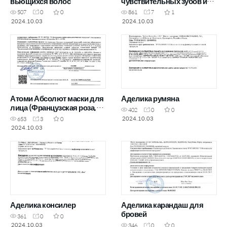
вьющихся волос
чувствительных зубов и
десен
507
0
0
861
7
1
2024.10.03
2024.10.03
Атоми Абсолют маски для
Аделика румяна
лица (Французская роза,
402
0
0
Медь и женьшень, Глина
2024.10.03
653
3
0
Хиноки, 24К золото)
2024.10.03
Аделика консилер
Аделика карандаш для
бровей
361
0
0
2024.10.03
346
0
0