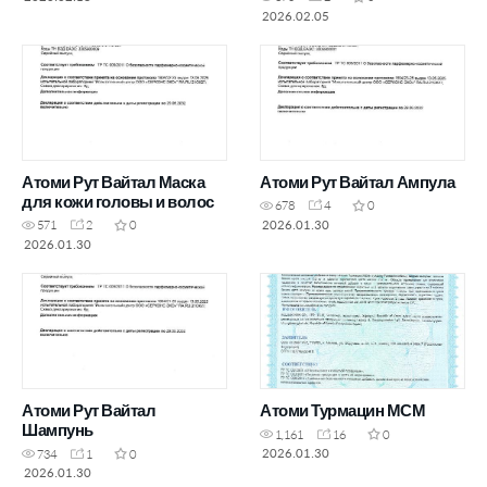
2026.02.05
Атоми Рут Вайтал Маска
Атоми Рут Вайтал Ампула
для кожи головы и волос
678
4
0
2026.01.30
571
2
0
2026.01.30
Атоми Рут Вайтал
Атоми Турмацин МСМ
Шампунь
1,161
16
0
2026.01.30
734
1
0
2026.01.30