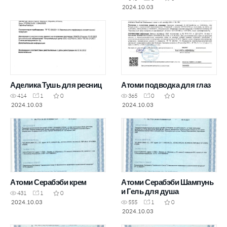
2024.10.03
Аделика Тушь для ресниц
Атоми подводка для глаз
414
1
0
365
0
0
2024.10.03
2024.10.03
Атоми Серабэби крем
Атоми Серабэби Шампунь
и Гель для душа
431
1
0
2024.10.03
555
1
0
2024.10.03