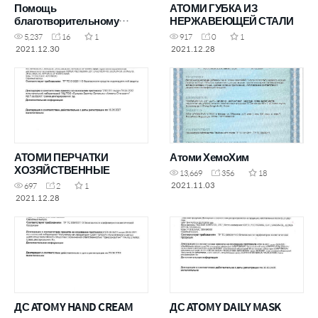
Помощь
АТОМИ ГУБКА ИЗ
благотворительному
НЕРЖАВЕЮЩЕЙ СТАЛИ
фонду &"Солнечный
5,237
16
1
917
0
1
город&"
2021.12.30
2021.12.28
АТОМИ ПЕРЧАТКИ
Атоми ХемоХим
ХОЗЯЙСТВЕННЫЕ
13,669
356
18
2021.11.03
697
2
1
2021.12.28
ДС ATOMY HAND CREAM
ДС ATOMY DAILY MASK