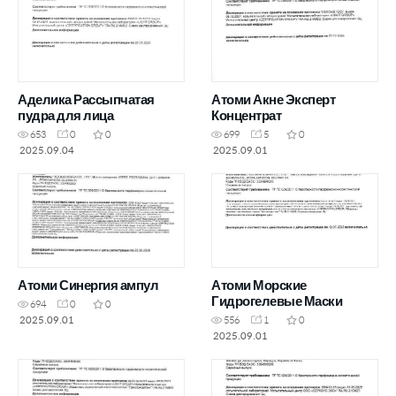
Аделика Рассыпчатая
Атоми Акне Эксперт
пудра для лица
Концентрат
653
0
0
699
5
0
2025.09.04
2025.09.01
Атоми Синергия ампул
Атоми Морские
Гидрогелевые Маски
694
0
0
2025.09.01
556
1
0
2025.09.01