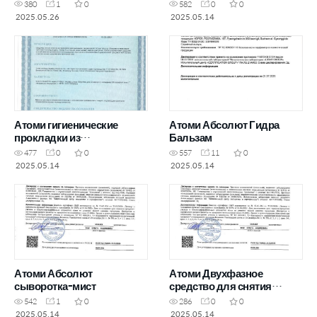
натурального хлопка
380
1
0
582
0
0
2025.05.26
2025.05.14
Атоми гигиенические
Атоми Абсолют Гидра
прокладки из
Бальзам
натурального хлопка
477
0
0
557
11
0
(ежедневные)
2025.05.14
2025.05.14
Атоми Абсолют
Атоми Двухфазное
сыворотка-мист
средство для снятия
макияжа
542
1
0
286
0
0
2025.05.14
2025.05.14