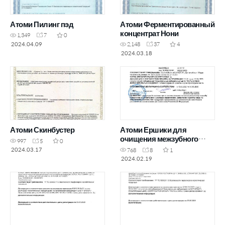
Атоми Пилинг пэд
Атоми Ферментированный
концентрат Нони
1,349
7
0
2024.04.09
2,148
37
4
2024.03.18
Атоми Скинбустер
Атоми Ершики для
очищения межзубного
997
5
0
пространства
2024.03.17
768
8
1
2024.02.19