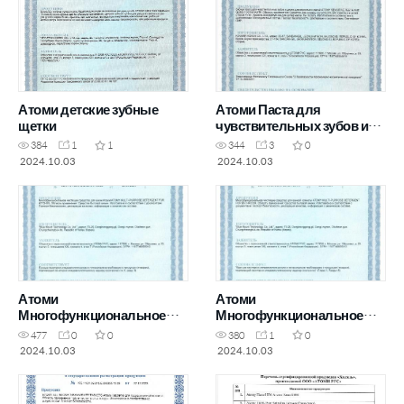
Атоми детские зубные
Атоми Паста для
щетки
чувствительных зубов и
десен
384
1
1
344
3
0
2024.10.03
2024.10.03
Атоми
Атоми
Многофункциональное
Многофункциональное
чистящее средство для
чистящее средство для
477
0
0
380
1
0
кухни
ванной комнаты
2024.10.03
2024.10.03