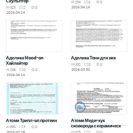
Скульптор
294
6
0
2026.04.14
325
2
0
2026.04.14
Аделика Mood-on
Аделика Тени для век
Хайлайтер
332
0
0
2026.03.30
258
0
0
2026.04.14
Атоми Трипл-ап протеин
Атоми Меди-кук
сковорода с керамическим
890
9
0
покрытием (24 см)
2026.02.18
675
2
0