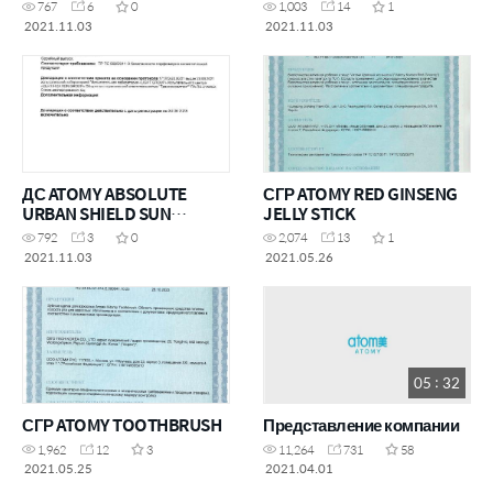
767
6
0
1,003
14
1
2021.11.03
2021.11.03
ДС ATOMY ABSOLUTE
СГР ATOMY RED GINSENG
URBAN SHIELD SUN
JELLY STICK
CUSHION
792
3
0
2,074
13
1
2021.11.03
2021.05.26
05 : 32
СГР ATOMY TOOTHBRUSH
Представление компании
1,962
12
3
11,264
731
58
2021.05.25
2021.04.01