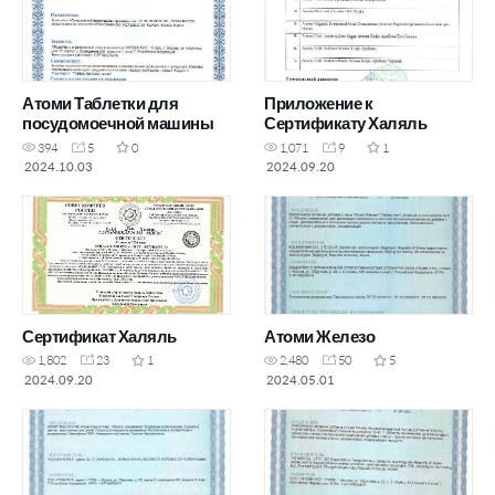
Атоми Таблетки для
Приложение к
посудомоечной машины
Сертификату Халяль
394
5
0
1,071
9
1
2024.10.03
2024.09.20
Сертификат Халяль
Атоми Железо
1,802
23
1
2,480
50
5
2024.09.20
2024.05.01