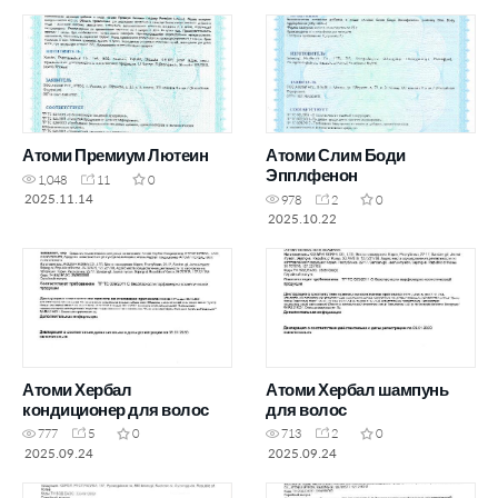
Атоми Премиум Лютеин
Атоми Слим Боди
Эпплфенон
1,048
11
0
2025.11.14
978
2
0
2025.10.22
Атоми Хербал
Атоми Хербал шампунь
кондиционер для волос
для волос
777
5
0
713
2
0
2025.09.24
2025.09.24