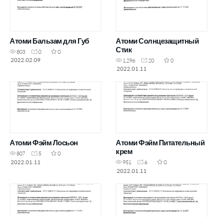
Атоми Бальзам для Губ
Атоми Солнцезащитный
Стик
803
0
0
2022.02.09
1,296
20
0
2022.01.11
Атоми Фэйм Лосьон
Атоми Фэйм Питательный
крем
807
5
0
2022.01.11
951
6
0
2022.01.11