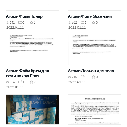
Атоми Фэйм Тонер
Атоми Фэйм Эссенция
852
0
1
662
3
0
2022.01.11
2022.01.11
Атоми Фэйм Крем для
Атоми Лосьон для тела
кожи вокруг Глаз
715
2
0
2022.01.11
716
1
0
2022.01.11