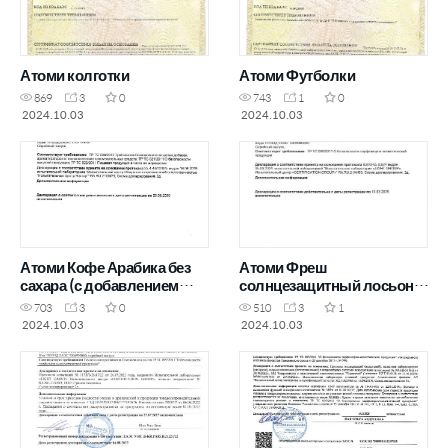
Атоми колготки
Атоми Футболки
869
3
0
743
1
0
2024.10.03
2024.10.03
Атоми Кофе Арабика без
Атоми Фреш
сахара (с добавлением
солнцезащитный лосьон
стевии)
для тела
703
3
0
510
3
1
2024.10.03
2024.10.03