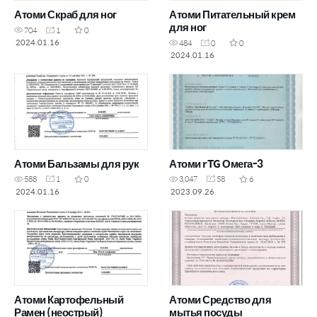
Атоми Скраб для ног
Атоми Питательный крем
для ног
704
1
0
2024.01.16
484
0
0
2024.01.16
Атоми Бальзамы для рук
Атоми rTG Омега-3
588
1
0
3,047
58
6
2024.01.16
2023.09.26
Атоми Картофельный
Атоми Средство для
Рамен (неострый)
мытья посуды