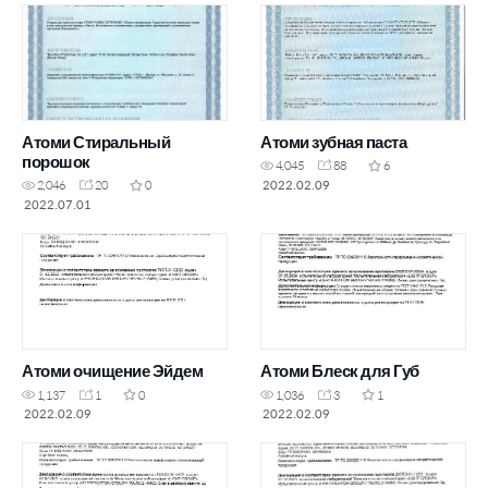
Атоми Стиральный
Атоми зубная паста
порошок
4,045
88
6
2022.02.09
2,046
20
0
2022.07.01
Атоми очищение Эйдем
Атоми Блеск для Губ
1,137
1
0
1,036
3
1
2022.02.09
2022.02.09