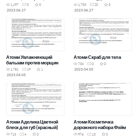
1,197
5
0
1,753
20
3
2023.06.27
2023.06.27
Атоми Увлажняющий
Атоми Скраб для тела
бальзам против морщин
734
0
0
2023.04.05
1,781
19
1
2023.04.05
Атоми Аделика Цветной
Атоми Косметичка
блеск для губ (красный)
дорожного набора Фэйм
713
4
0
976
13
0