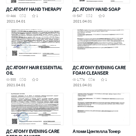
ДС ATOMY HAND THERAPY
ДС ATOMY HAND SOAP
466
2
1
547
2
0
2021.04.01
2021.04.01
ДС ATOMY HAIR ESSENTIAL
ДС ATOMY EVENING CARE
OIL
FOAM CLEANSER
555
0
0
1,776
6
1
2021.04.01
2021.04.01
ДС ATOMY EVENING CARE
Атоми Центелла Тонер