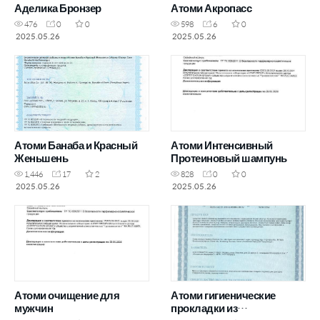
Аделика Бронзер
Атоми Акропасс
476
0
0
598
6
0
2025.05.26
2025.05.26
Атоми Банаба и Красный
Атоми Интенсивный
Женьшень
Протеиновый шампунь
1,446
17
2
828
0
0
2025.05.26
2025.05.26
Атоми очищение для
Атоми гигиенические
мужчин
прокладки из