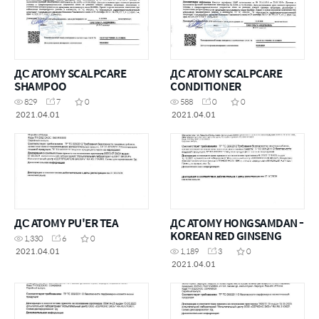
ДС ATOMY SCALPCARE
ДС ATOMY SCALPCARE
SHAMPOO
CONDITIONER
829
7
0
588
0
0
2021.04.01
2021.04.01
ДС ATOMY PU'ER TEA
ДС ATOMY HONGSAMDAN -
KOREAN RED GINSENG
1,330
6
0
2021.04.01
1,189
3
0
2021.04.01