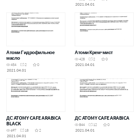
2021.04.01
Атоми Гидрофильное
Атоми Крем-мист
масло
428
2
0
2021.04.01
454
2
0
2021.04.01
ДС ATOMY CAFE ARABICA
ДС ATOMY CAFE ARABICA
BLACK
844
12
0
2021.04.01
697
18
2
2021.04.01