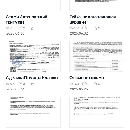
Атоми Интенсивный
Губка, не оставляющая
тритмент
царапин
755
2
0
672
3
0
2025.06.18
2025.06.02
Аделика Помады Классик
Отказное письмо
680
0
0
708
0
0
2025.05.26
2025.05.26