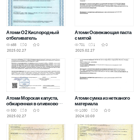
Атоми О2 Кислородный
Атоми Освежающая паста
отбеливатель
с мятой
688
0
0
701
1
0
2025.02.27
2025.02.27
Атоми Морская капуста,
Атоми сумка из нетканого
обжаренная в оливковом
материала
масле
530
3
0
1,030
0
0
2025.02.27
2024.10.03