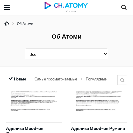
Россия
Об Атоми
Об Атоми
Новые
Самые просматриваемые
Популярные
Аделика Mood-on
Аделика Mood-on Румяна