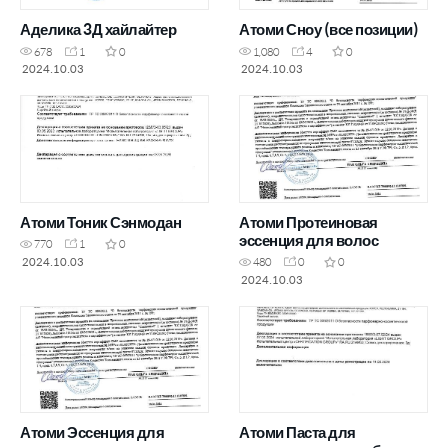
Аделика 3Д хайлайтер
Атоми Сноу (все позиции)
678
1
0
1,080
4
0
2024.10.03
2024.10.03
Атоми Тоник Сэнмодан
Атоми Протеиновая
эссенция для волос
770
1
0
2024.10.03
480
0
0
2024.10.03
Атоми Эссенция для
Атоми Паста для