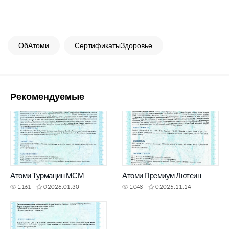
ОбАтоми
СертификатыЗдоровье
Рекомендуемые
Атоми Турмацин МСМ
Атоми Премиум Лютеин
1,161
0
2026.01.30
1,048
0
2025.11.14