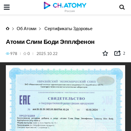
Атоми Слим Боди Эпплфенон
Россия
Об Атоми
Сертификаты Здоровье
Атоми Слим Боди Эпплфенон
978
0
2025.10.22
2