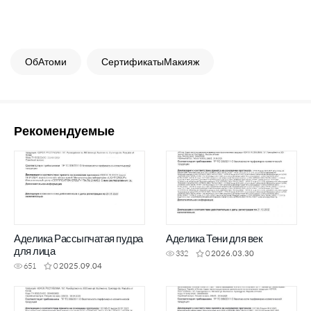
ОбАтоми
СертификатыМакияж
Рекомендуемые
Аделика Рассыпчатая пудра
Аделика Тени для век
для лица
332
0
2026.03.30
651
0
2025.09.04