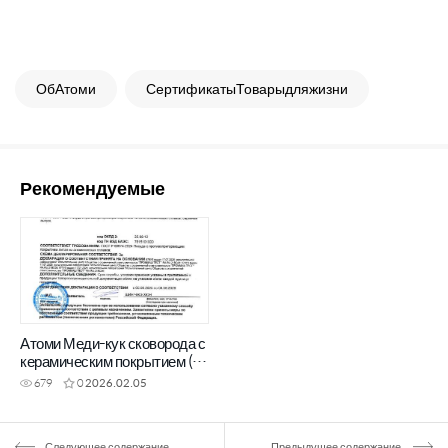
ОбАтоми
СертификатыТоварыдляжизни
Рекомендуемые
Атоми Меди-кук сковорода с
керамическим покрытием (24
см)
679
0
2026.02.05
Следующее содержание
Предыдущее содержание