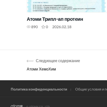
Атоми Трипл-ап протеин
890
0
2026.02.18
Следующее содержание
Атоми ХемоХим
Политика конфиденциальности
Общие условия и 
© ATOMY CO., LTD.