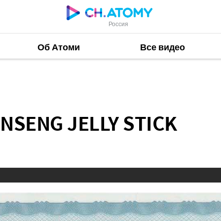
Россия
Об Атоми
Все видео
LY STICK
INSENG JELLY STICK