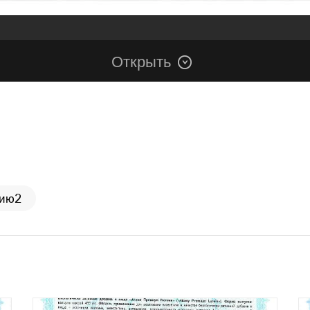
Открыть
цию2