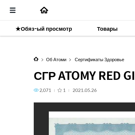
★Обяз-ый просмотр
Товары
Следующее содержание
СГР ATOMY RED GINSENG JEL
Об Атоми
Сертификаты Здоровье
СГР ATOMY RED G
2,071
1
2021.05.26