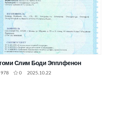
томи Слим Боди Эпплфенон
978
0
2025.10.22