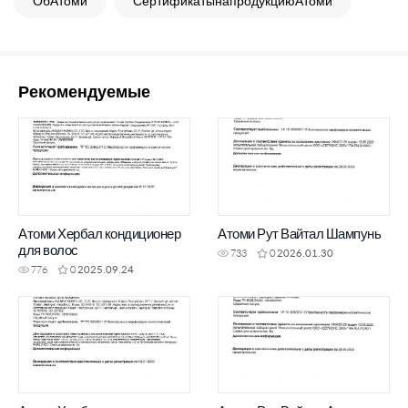
ОбАтоми
СертификатынапродукциюАтоми
Рекомендуемые
Атоми Хербал кондиционер
Атоми Рут Вайтал Шампунь
для волос
733
0
2026.01.30
776
0
2025.09.24