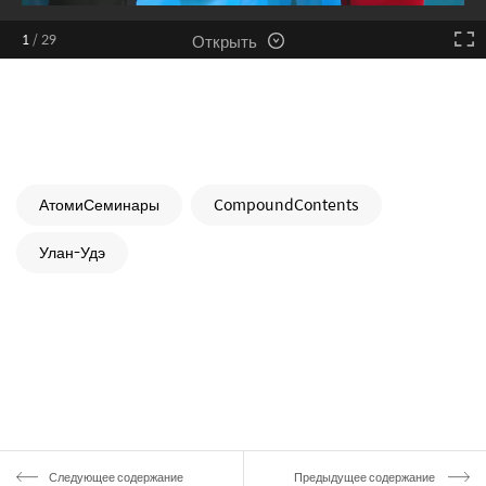
Открыть
1
/
29
АтомиСеминары
CompoundContents
Улан-Удэ
Следующее содержание
Предыдущее содержание