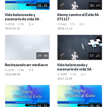
58 : 45
30 : 54
Vida balanceada y
Atomy camino al Éxito SA
escenario de vida SA
071117
240218
3,518
20
4
3,461
9
5
2014.01.10
2016.11.12
29 : 48
57 : 25
Rechazando ser mediocre
Vida balanceada y
escenario de vida SA
3,294
84
8
190518
2016.08.20
3,098
20
2
2017.12.05
26 : 51
30 : 40