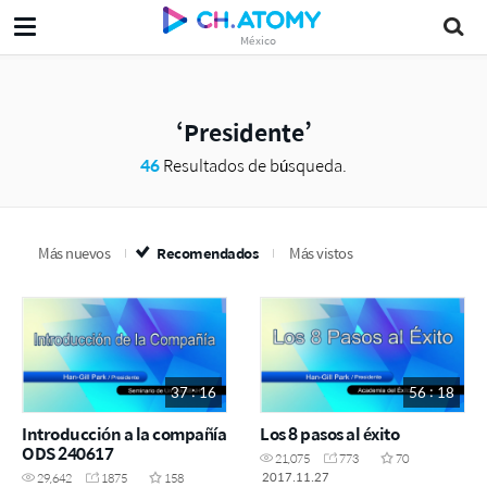
México
Presidente
46
Resultados de búsqueda.
Más nuevos
Recomendados
Más vistos
37 : 16
56 : 18
Introducción a la compañía
Los 8 pasos al éxito
ODS 240617
21,075
773
70
2017.11.27
29,642
1875
158