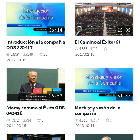
36 : 14
15 : 05
Introducción a la compañía
El Camino al Éxito (6)
ODS 220417
4,383
9
1
2017.02.18
5,809
148
23
2012.08.02
26 : 53
51 : 47
Atomy camino al Éxito ODS
Mastige y visión de la
040418
compañía
4,372
34
8
4,368
74
7
2014.03.15
2013.10.11