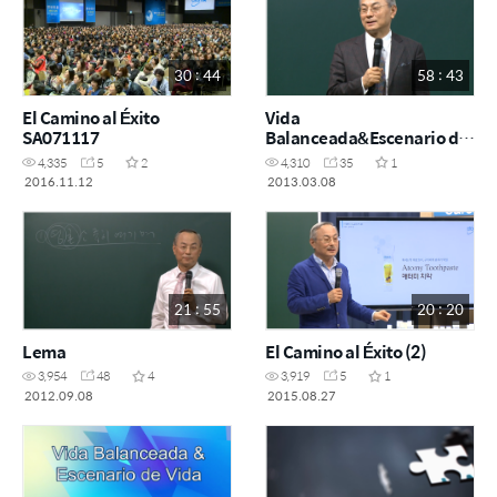
30 : 44
58 : 43
El Camino al Éxito
Vida
SA071117
Balanceada&Escenario de
Vida ODS 110217
4,335
5
2
4,310
35
1
2016.11.12
2013.03.08
21 : 55
20 : 20
Lema
El Camino al Éxito (2)
3,954
48
4
3,919
5
1
2012.09.08
2015.08.27