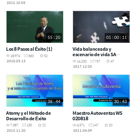
2012.10.05
55 : 20
01 : 00 : 11
Los 8 Pasos al Éxito (1)
Vida balanceada y
escenario de vida SA
18,974
583
52
210418
2010.03.13
16,200
757
47
2017.12.05
38 : 44
30 : 43
Atomy y el Método de
Maestro Autoventas WS
Desarrollo de Éxito
020818
7,387
130
22
6,571
147
20
2015.11.20
2011.04.09