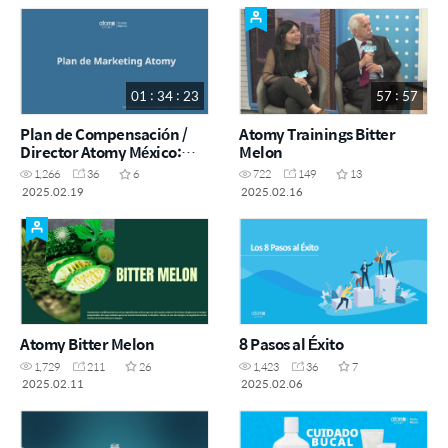
01 : 34 : 23
57 : 57
Plan de Compensación /
Atomy Trainings Bitter
Director Atomy México:
Melon
Erick López
1,266
36
6
722
149
13
2025.02.19
2025.02.16
Atomy Bitter Melon
8 Pasos al Éxito
1,729
211
26
1,423
36
7
2025.02.11
2025.02.06