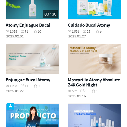
00 : 30
Atomy Enjuague Bucal
Cuidado Bucal Atomy
1,358
91
10
1,536
25
6
2025.02.01
2025.01.27
Enjuague Bucal Atomy
Mascarilla Atomy Absolute
24K Gold Night
1,208
11
0
2025.01.27
682
6
1
2025.01.16