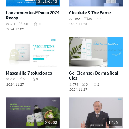
01 : 08 : 13
Lanzamientos México 2024
Absolute & The Fame
Recap
1,686
36
4
2024.11.28
574
108
13
2024.12.02
Mascarilla 7 soluciones
Gel Cleanser Derma Real
Cica
780
13
0
2024.11.27
794
3
2
2024.11.27
23 : 08
12 : 51