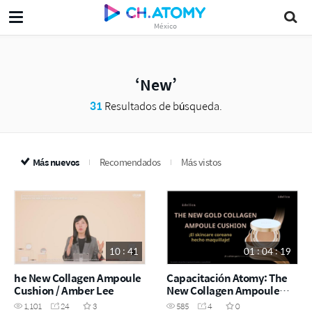
México
New
31
Resultados de búsqueda.
Más nuevos
Recomendados
Más vistos
10 : 41
01 : 04 : 19
he New Collagen Ampoule
Capacitación Atomy: The
Cushion / Amber Lee
New Collagen Ampoule
Cushion
1,101
24
3
585
4
0