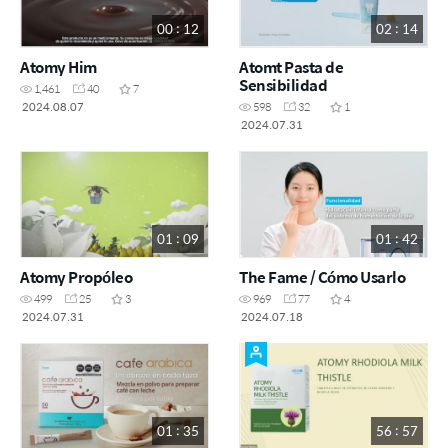
00 : 12
02 : 14
Atomy Him
Atomt Pasta de
Sensibilidad
1,461
40
7
2024.08.07
598
32
1
2024.07.31
01 : 09
01 : 42
Atomy Propóleo
The Fame / Cómo Usarlo
499
25
3
969
77
4
2024.07.31
2024.07.18
01 : 35
56 : 57