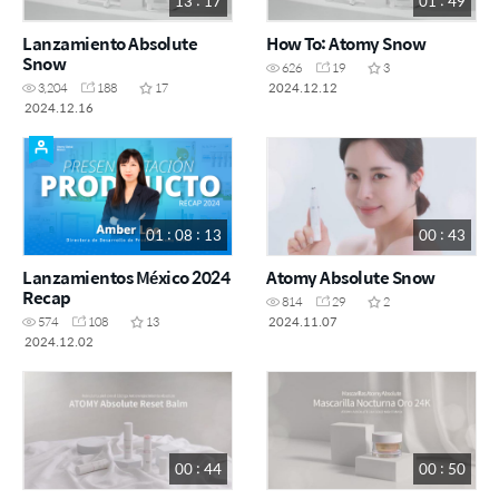
13 : 17
01 : 49
Lanzamiento Absolute
How To: Atomy Snow
Snow
626
19
3
2024.12.12
3,204
188
17
2024.12.16
01 : 08 : 13
00 : 43
Lanzamientos México 2024
Atomy Absolute Snow
Recap
814
29
2
2024.11.07
574
108
13
2024.12.02
00 : 44
00 : 50