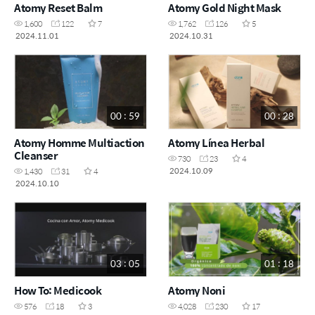
Atomy Reset Balm
Atomy Gold Night Mask
1,600
122
7
1,762
126
5
2024.11.01
2024.10.31
00 : 59
00 : 28
Atomy Homme Multiaction
Atomy Línea Herbal
Cleanser
730
23
4
2024.10.09
1,430
31
4
2024.10.10
03 : 05
01 : 18
How To: Medicook
Atomy Noni
576
18
3
4,028
230
17