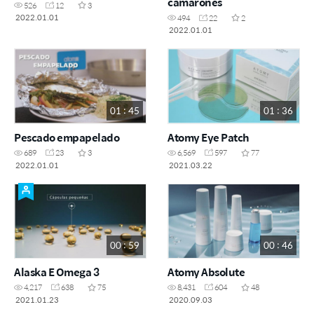
camarones
526
12
3
2022.01.01
494
22
2
2022.01.01
01 : 45
01 : 36
Pescado empapelado
Atomy Eye Patch
689
23
3
6,569
597
77
2022.01.01
2021.03.22
00 : 59
00 : 46
Alaska E Omega 3
Atomy Absolute
4,217
638
75
8,431
604
48
2021.01.23
2020.09.03