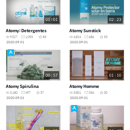
01 : 01
02 : 23
Atomy: Detergentes
Atomy Sunstick
9,527
1,093
83
4,824
686
53
2020.09.01
2020.09.01
00 : 57
01 : 10
Atomy Spirulina
Atomy Homme
3,180
497
57
3,801
356
30
2020.09.01
2020.09.01