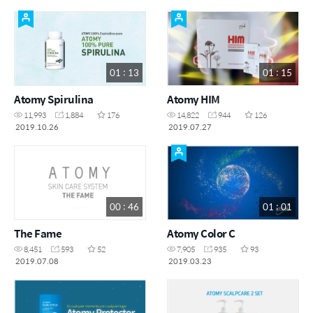
01 : 13
01 : 15
Atomy Spirulina
Atomy HIM
11,993
1,884
176
14,822
944
126
2019.10.26
2019.07.27
00 : 46
01 : 01
The Fame
Atomy Color C
8,451
593
52
7,905
935
93
2019.07.08
2019.03.23