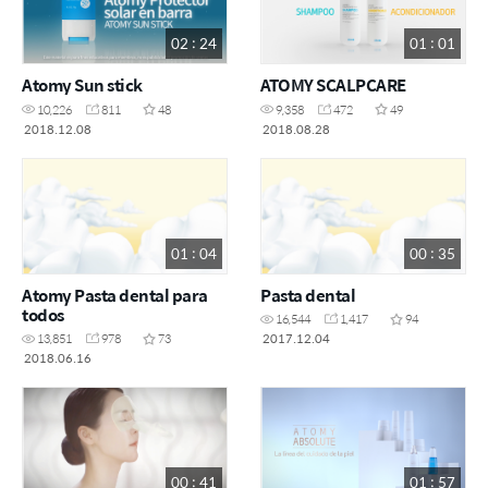
02 : 24
01 : 01
Atomy Sun stick
ATOMY SCALPCARE
10,226
811
48
9,358
472
49
2018.12.08
2018.08.28
01 : 04
00 : 35
Atomy Pasta dental para
Pasta dental
todos
16,544
1,417
94
2017.12.04
13,851
978
73
2018.06.16
00 : 41
01 : 57