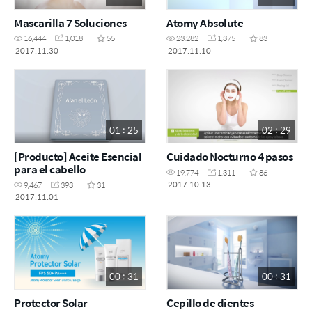
Mascarilla 7 Soluciones
Atomy Absolute
16,444
1,018
55
23,282
1,375
83
2017.11.30
2017.11.10
01 : 25
02 : 29
[Producto] Aceite Esencial
Cuidado Nocturno 4 pasos
para el cabello
19,774
1,311
86
2017.10.13
9,467
393
31
2017.11.01
00 : 31
00 : 31
Protector Solar
Cepillo de dientes