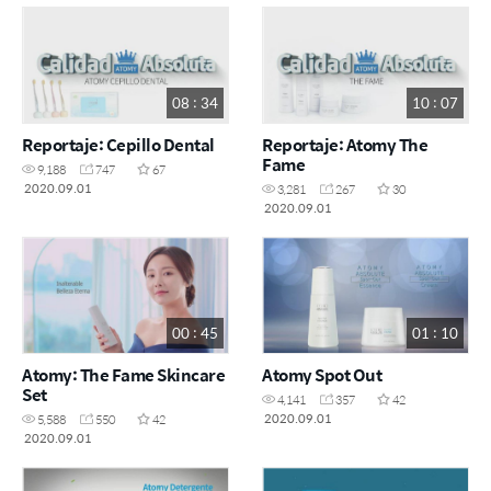
08 : 34
10 : 07
Reportaje: Cepillo Dental
Reportaje: Atomy The
Fame
9,188
747
67
2020.09.01
3,281
267
30
2020.09.01
00 : 45
01 : 10
Atomy: The Fame Skincare
Atomy Spot Out
Set
4,141
357
42
2020.09.01
5,588
550
42
2020.09.01