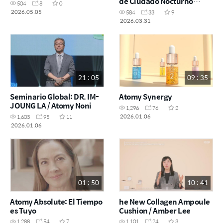
de Ciudado Nocturno
504
8
0
pasos
2026.05.05
584
33
9
2026.03.31
21 : 05
09 : 35
Seminario Global: DR. IM-
Atomy Synergy
JOUNG LA / Atomy Noni
1,296
76
2
2026.01.06
1,603
95
11
2026.01.06
01 : 50
10 : 41
Atomy Absolute: El Tiempo
he New Collagen Ampoule
es Tuyo
Cushion / Amber Lee
1,288
54
7
1,101
24
3