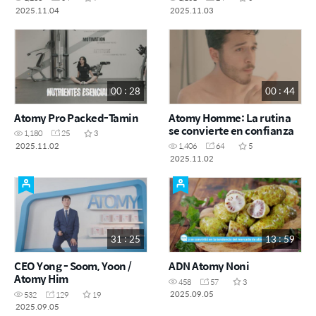
2025.11.04
2025.11.03
00 : 28
00 : 44
Atomy Pro Packed-Tamin
Atomy Homme: La rutina
se convierte en confianza
1,180
25
3
2025.11.02
1,406
64
5
2025.11.02
31 : 25
13 : 59
CEO Yong - Soom, Yoon /
ADN Atomy Noni
Atomy Him
458
57
3
2025.09.05
532
129
19
2025.09.05