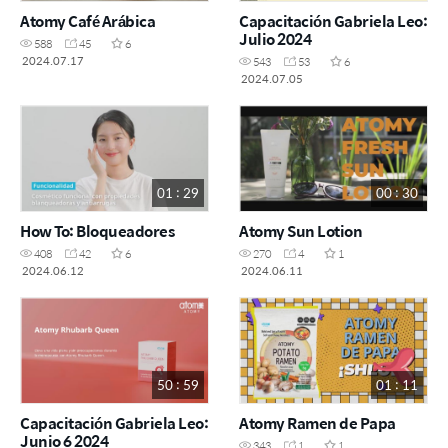
Atomy Café Arábica
Capacitación Gabriela Leo:
Julio 2024
588
45
6
2024.07.17
543
53
6
2024.07.05
01 : 29
00 : 30
How To: Bloqueadores
Atomy Sun Lotion
408
42
6
270
4
1
2024.06.12
2024.06.11
50 : 59
01 : 11
Capacitación Gabriela Leo:
Atomy Ramen de Papa
Junio 6 2024
343
1
1