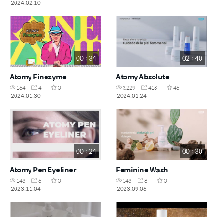
2024.02.10
00 : 34
02 : 40
Atomy Finezyme
Atomy Absolute
164
4
0
3,229
413
46
2024.01.30
2024.01.24
00 : 24
00 : 30
Atomy Pen Eyeliner
Feminine Wash
143
6
0
143
8
0
2023.11.04
2023.09.06