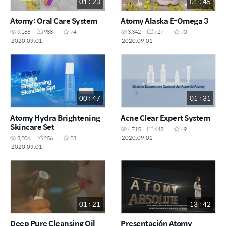
01 : 23
01 : 45
Atomy: Oral Care System
Atomy Alaska E-Omega 3
9,188
988
74
3,342
727
70
2020.09.01
2020.09.01
00 : 47
01 : 31
Atomy Hydra Brightening
Acne Clear Expert System
Skincare Set
4,715
648
49
2020.09.01
3,206
256
23
2020.09.01
01 : 21
13 : 42
Deep Pure Cleansing Oil
Presentación Atomy