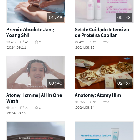
01 : 49
00 : 43
Premio Absolute Jang
Set de Cuidado Intensivo
Young Shil
de Proteína Capilar
437
46
2
491
35
3
2024.09.11
2024.08.15
00 : 40
02 : 57
Atomy Homme | All In One
Anatomy: Atomy Him
Wash
755
31
6
2024.08.14
534
25
6
2024.08.15