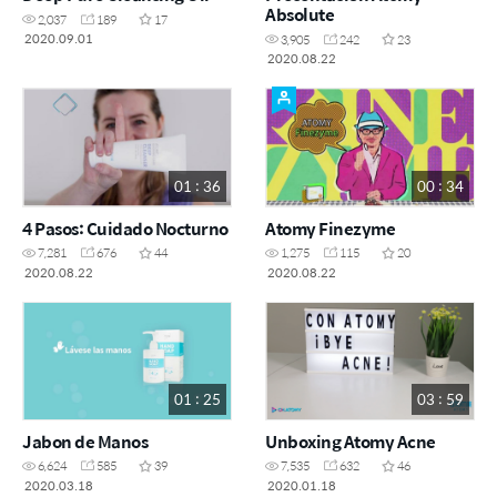
Absolute
2,037
189
17
2020.09.01
3,905
242
23
2020.08.22
01 : 36
00 : 34
4 Pasos: Cuidado Nocturno
Atomy Finezyme
7,281
676
44
1,275
115
20
2020.08.22
2020.08.22
01 : 25
03 : 59
Jabon de Manos
Unboxing Atomy Acne
6,624
585
39
7,535
632
46
2020.03.18
2020.01.18