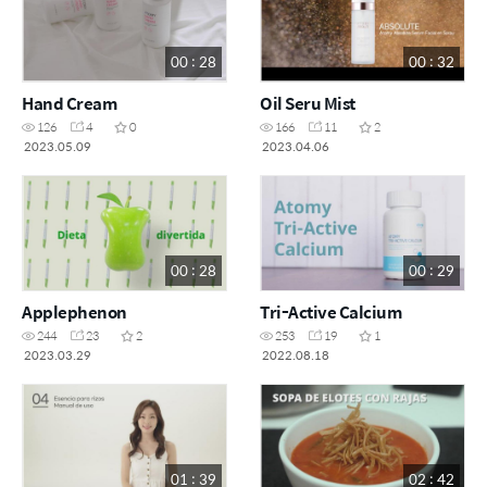
00 : 28
00 : 32
Hand Cream
Oil Seru Mist
126
4
0
166
11
2
2023.05.09
2023.04.06
00 : 28
00 : 29
Applephenon
Tri-Active Calcium
244
23
2
253
19
1
2023.03.29
2022.08.18
01 : 39
02 : 42