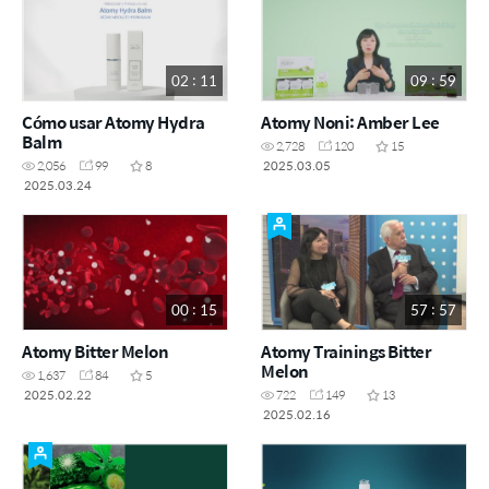
02 : 11
09 : 59
Cómo usar Atomy Hydra
Atomy Noni: Amber Lee
Balm
2,728
120
15
2025.03.05
2,056
99
8
2025.03.24
00 : 15
57 : 57
Atomy Bitter Melon
Atomy Trainings Bitter
Melon
1,637
84
5
2025.02.22
722
149
13
2025.02.16