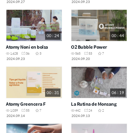
2024.09.27
2024.09.23
00 : 24
00 : 44
Atomy Noni en bolsa
O2 Bubble Power
1,628
36
3
565
53
7
2024.09.23
2024.09.20
00 : 31
06 : 19
Atomy Greencera F
La Rutina de Monsang
1,039
55
7
442
24
2
2024.09.14
2024.09.13