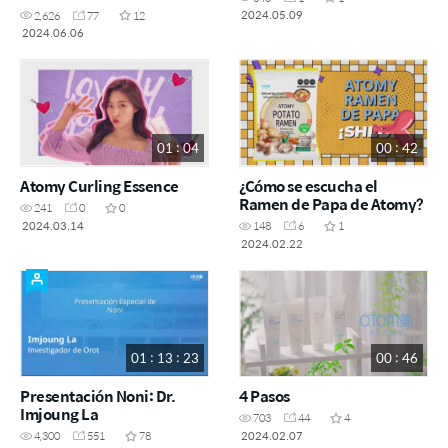
2024.05.09
2,626
77
12
2024.06.06
01 : 04
00 : 42
Atomy Curling Essence
¿Cómo se escucha el
Ramen de Papa de Atomy?
241
0
0
2024.03.14
148
6
1
2024.02.22
01 : 13 : 23
00 : 46
Presentación Noni: Dr.
4 Pasos
Imjoung La
703
44
4
2024.02.07
4,300
551
78