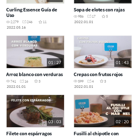
Curling Essence Guía de
Sopa de elotes con rajas
Uso
986
17
5
2022.01.01
2,279
246
11
2022.05.16
01 : 27
01 : 43
Arroz blanco con verduras
Crepas con frutos rojos
741
16
3
599
4
3
2022.01.01
2022.01.01
03 : 03
02 : 20
Filete con espárragos
Fusilli al chipotle con