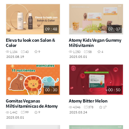
09 : 48
07 : 07
Eleva tu look con Salon &
Atomy Kids Vegan Gummy
Color
Miltivitamin
1,134
40
9
1,250
58
4
2025.08.19
2025.05.01
00 : 30
00 : 50
Gomitas Veganas
Atomy Bitter Melon
Miltivitamínicas de Atomy
4,046
378
17
2025.03.24
1,442
99
9
2025.05.01