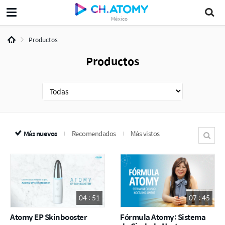
México
Productos
Productos
Más nuevos
Recomendados
Más vistos
04 : 51
07 : 45
Atomy EP Skinbooster
Fórmula Atomy: Sistema