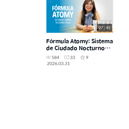
07 : 45
Fórmula Atomy: Sistema
de Ciudado Nocturno
pasos
584
33
9
2026.03.31