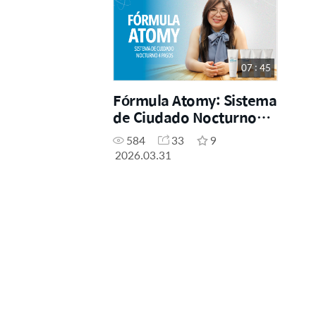
07 : 45
Fórmula Atomy: Sistema
de Ciudado Nocturno
pasos
584
33
9
2026.03.31