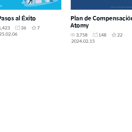
Pasos al Éxito
Plan de Compensació
Atomy
1,423
36
7
25.02.06
3,758
148
22
2024.02.15