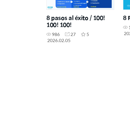
8 pasos al éxito / 100!
8 
100! 100!
20
986
27
5
2026.02.05