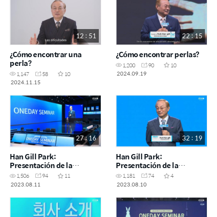
12 : 51
22 : 15
¿Cómo encontrar una
¿Cómo encontrar perlas?
perla?
1,200
90
10
2024.09.19
1,147
58
10
2024.11.15
27 : 16
32 : 19
Han Gill Park:
Han Gill Park:
Presentación de la
Presentación de la
Compañía
Compañía
1,506
94
11
1,181
74
4
2023.08.11
2023.08.10