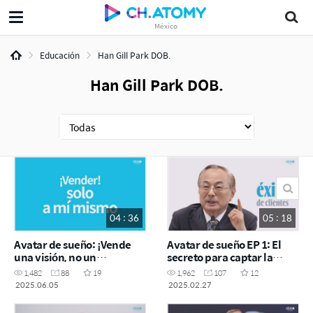
México
Educación
Han Gill Park DOB.
Han Gill Park DOB.
04 : 36
05 : 18
Avatar de sueño: ¡Vende
Avatar de sueño EP 1: El
una visión, no un
secreto para captar la
producto!
atención: piensa en
1,482
88
19
1,962
107
12
grande
2025.06.05
2025.02.27