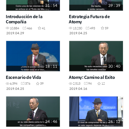
31 : 54
39 : 39
Introducción de la
Estrategia Futura de
Compañia
Atomy
10,884
466
41
13,230
493
59
2019.04.29
2019.04.25
18 : 11
30 : 40
Escenario de Vida
Atomy: Camino al Exito
6,394
376
39
2,513
94
12
2019.04.25
2019.04.16
24 : 46
26 : 12