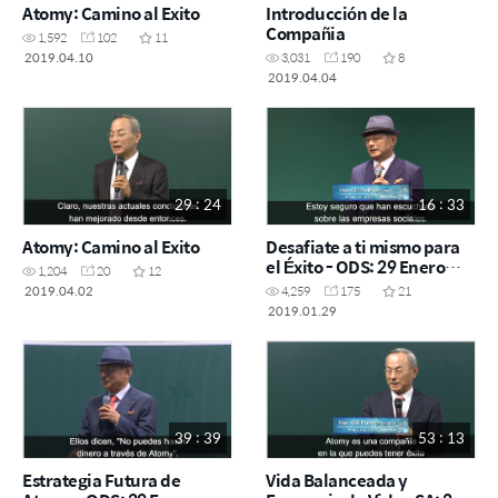
Atomy: Camino al Exito
Introducción de la
Compañia
1,592
102
11
2019.04.10
3,031
190
8
2019.04.04
29 : 24
16 : 33
Atomy: Camino al Exito
Desafiate a ti mismo para
el Éxito - ODS: 29 Enero
1,204
20
12
2019
2019.04.02
4,259
175
21
2019.01.29
39 : 39
53 : 13
Estrategia Futura de
Vida Balanceada y