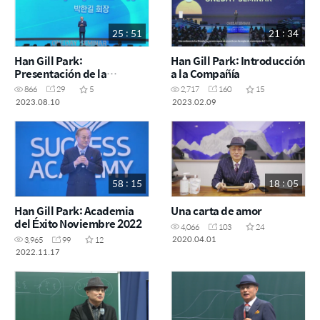
25 : 51
21 : 34
Han Gill Park:
Han Gill Park: Introducción
Presentación de la
a la Compañía
Compañía
866
29
5
2,717
160
15
2023.08.10
2023.02.09
58 : 15
18 : 05
Han Gill Park: Academia
Una carta de amor
del Éxito Noviembre 2022
4,066
103
24
2020.04.01
3,965
99
12
2022.11.17