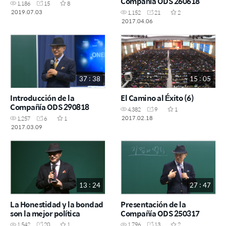
Compañía ODS 260618
1,186
15
8
2019.07.03
1,152
21
2
2017.04.06
37 : 38
15 : 05
Introducción de la
El Camino al Éxito (6)
Compañía ODS 290818
4,382
9
1
2017.02.18
1,257
6
1
2017.03.09
13 : 24
27 : 47
La Honestidad y la bondad
Presentación de la
son la mejor política
Compañía ODS 250317
1,542
20
1
1,796
13
2