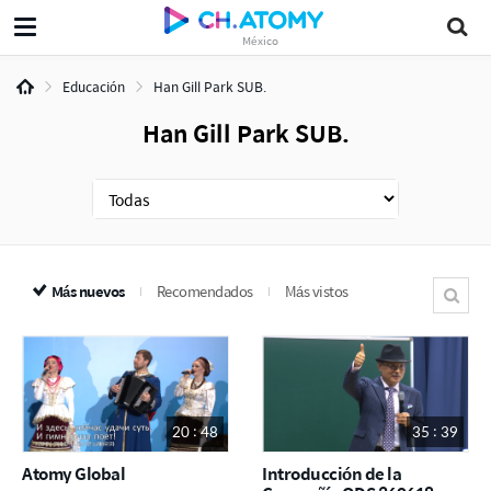
México
Educación
Han Gill Park SUB.
Han Gill Park SUB.
Más nuevos
Recomendados
Más vistos
20 : 48
35 : 39
Atomy Global
Introducción de la