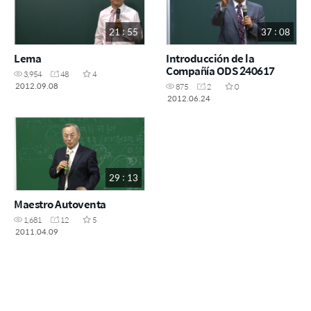
21 : 55
37 : 08
Lema
Introducción de la
Compañía ODS 240617
3,954
48
4
2012.09.08
875
2
0
2012.06.24
29 : 13
Maestro Autoventa
1,681
12
5
2011.04.09