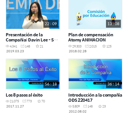
22 : 09
13 : 08
Presentación de la
Plan de compensación
Compañia: Davin Lee - SA:
Atomy ANIMACION
23 Marzo 2019
4,341
148
21
29,303
2,015
125
2019.03.23
2018.02.28
56 : 18
36 : 14
Los 8 pasos al éxito
Introducción a la compañía
ODS 220417
21,075
773
70
2017.11.27
5,809
148
23
2012.08.02