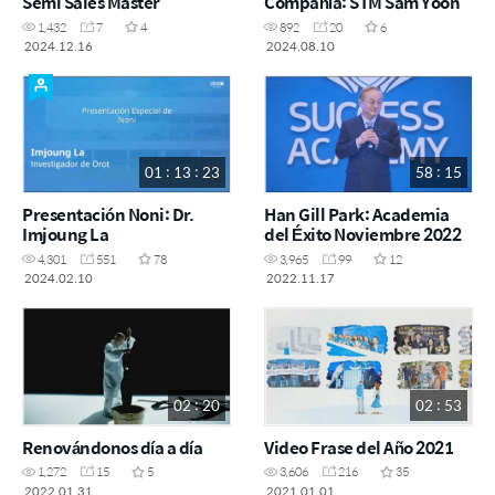
Semi Sales Master
Compañía: STM Sam Yoon
1,432
7
4
892
20
6
2024.12.16
2024.08.10
01 : 13 : 23
58 : 15
Presentación Noni: Dr.
Han Gill Park: Academia
Imjoung La
del Éxito Noviembre 2022
4,301
551
78
3,965
99
12
2024.02.10
2022.11.17
02 : 20
02 : 53
Renovándonos día a día
Video Frase del Año 2021
1,272
15
5
3,606
216
35
2022.01.31
2021.01.01