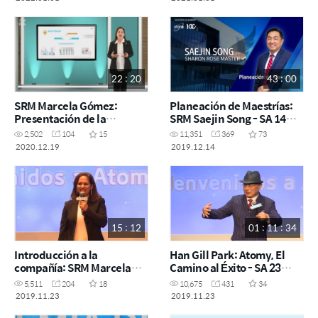
22 : 20
43 : 00
SRM Marcela Gómez:
Planeación de Maestrías:
Presentación de la
SRM Saejin Song - SA 14
Compañía
diciembre 2019
2,502
104
15
11,351
369
73
2020.12.19
2019.12.14
15 : 12
01 : 11 : 34
Introducción a la
Han Gill Park: Atomy, El
compañía: SRM Marcela
Camino al Éxito - SA 23
Gómez - SA 23 noviembre
noviembre CDMX
5,511
204
18
10,675
431
34
CDMX
2019.11.23
2019.11.23