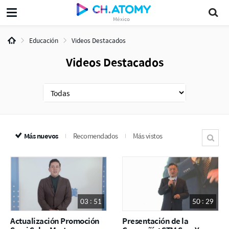
México
Educación
Videos Destacados
Videos Destacados
Más nuevos
Recomendados
Más vistos
03 : 51
50 : 29
Actualización Promoción
Presentación de la