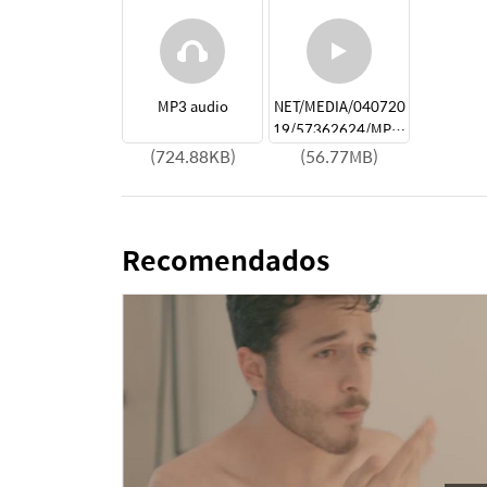
MP3 audio
NET/MEDIA/040720
19/57362624/MP4/
FULL_HD_1080I60_-
(724.88KB)
(56.77MB)
_MP4 binary
Recomendados