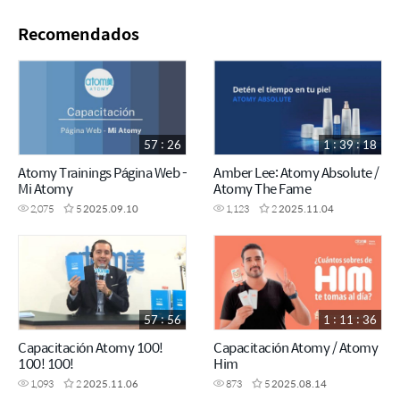
Recomendados
57 : 26
1 : 39 : 18
Atomy Trainings Página Web -
Amber Lee: Atomy Absolute /
Mi Atomy
Atomy The Fame
2,075
5
2025.09.10
1,123
2
2025.11.04
57 : 56
1 : 11 : 36
Capacitación Atomy 100!
Capacitación Atomy / Atomy
100! 100!
Him
1,093
2
2025.11.06
873
5
2025.08.14