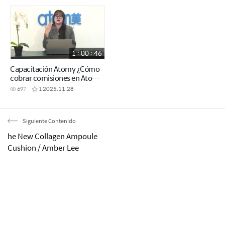
1 : 00 : 46
Capacitación Atomy ¿Cómo
cobrar comisiones en Atomy
México?
697
1
2025.11.28
Siguiente Contenido
he New Collagen Ampoule
Cushion / Amber Lee