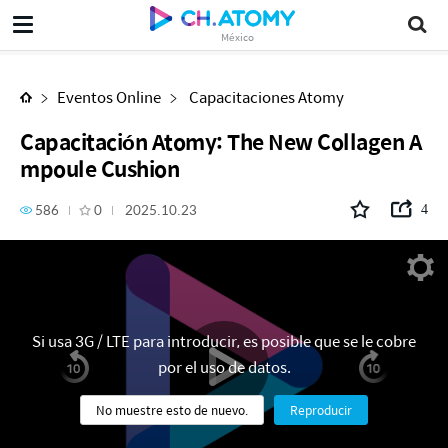
Capacitación Atomy: The New Collagen Ampoule Cushion
México
Eventos Online
Capacitaciones Atomy
Capacitación Atomy: The New Collagen A
mpoule Cushion
586
0
2025.10.23
4
Si usa 3G / LTE para introducir, es posible que se le cobre
por el uso de datos.
No muestre esto de nuevo.
Reproducir