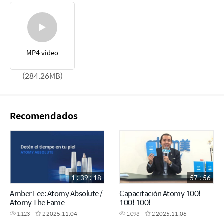
MP4 video
(284.26MB)
Recomendados
1 : 39 : 18
57 : 56
Amber Lee: Atomy Absolute /
Capacitación Atomy 100!
Atomy The Fame
100! 100!
1,123
2
2025.11.04
1,093
2
2025.11.06