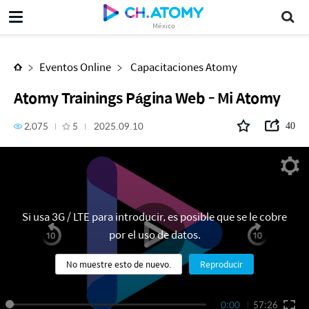
Atomy Trainings Página Web - Mi Atomy
México
Eventos Online
Capacitaciones Atomy
Atomy Trainings Página Web - Mi Atomy
2,075
5
2025.09.10
40
Si usa 3G / LTE para introducir, es posible que se le cobre
por el uso de datos.
No muestre esto de nuevo.
Reproducir
0:00
57:26