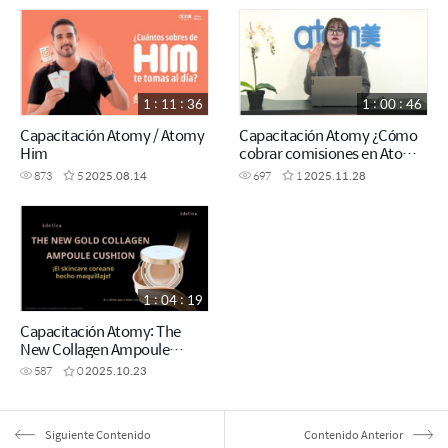
1 : 11 : 36
1 : 00 : 46
Capacitación Atomy / Atomy
Capacitación Atomy ¿Cómo
Him
cobrar comisiones en Atomy
México?
873
5
2025.08.14
697
1
2025.11.28
1 : 04 : 19
Capacitación Atomy: The
New Collagen Ampoule
Cushion
587
0
2025.10.23
Siguiente Contenido
Contenido Anterior