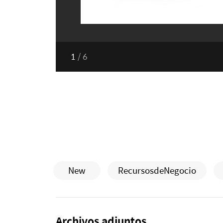
1
/
6
New
RecursosdeNegocio
Archivos adjuntos