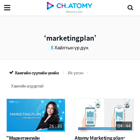
Монгол улс
marketingplan
5
Хайлтын үр дүн.
Хамгийн сүүлийн үеийн
Их үзсэн
Хамгийн алдартай
26 : 31
04 : 44
"Маркетингийн
Atomy Marketing plan-