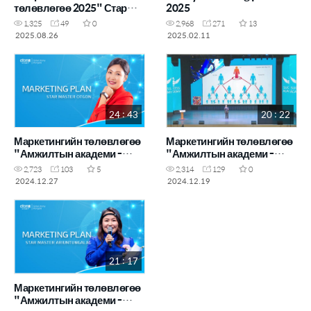
төлөвлөгөө 2025" Стар
2025
Мастер Ж.Туул
1,325
49
0
2,968
271
13
2025.08.26
2025.02.11
24 : 43
20 : 22
Маркетингийн төлөвлөгөө
Маркетингийн төлөвлөгөө
"Амжилтын академи -
"Амжилтын академи -
2024.12"
2024.11"
2,723
103
5
2,314
129
0
2024.12.27
2024.12.19
21 : 17
Маркетингийн төлөвлөгөө
"Амжилтын академи -