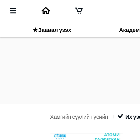
★Заавал үзэх
Академ
Хамгийн сүүлийн үеийн
Их үз