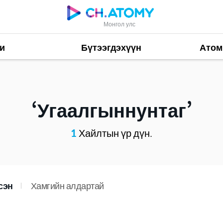
Монгол улс
и
Бүтээгдэхүүн
Атом
Угаалгыннунтаг
1
Хайлтын үр дүн.
сэн
Хамгийн алдартай