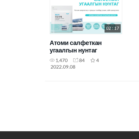
02 : 17
Атоми салфеткан
угаалгын нунтаг
1,470
84
4
2022.09.08