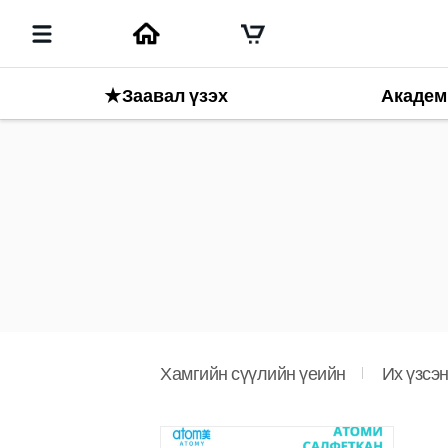
★Заавал үзэх
Академ
Хамгийн сүүлийн үеийн
Их үзсэ