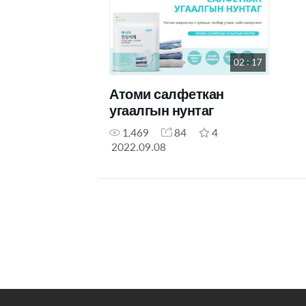
02 : 17
Атоми салфеткан
угаалгын нунтаг
1,469
84
4
2022.09.08