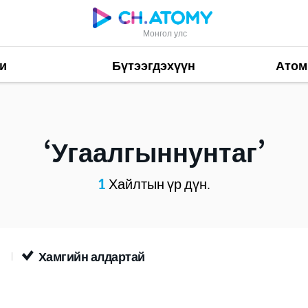
Монгол улс
и
Бүтээгдэхүүн
Атом
Угаалгыннунтаг
1
Хайлтын үр дүн.
н
Хамгийн алдартай