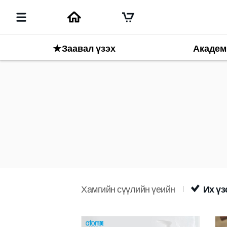
★Заавал үзэх
Академ
Хамгийн сүүлийн үеийн
Их үз