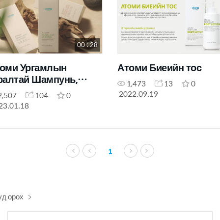
00 : 28
оми Ургамлын
Атоми Биеийн тос
ралтай Шампунь,
1,473
13
0
гижруулагч, Биеийн
2022.09.19
2,507
104
0
ван
23.01.18
1
уд орох