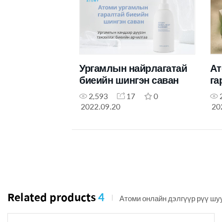
Ургамлын найрлагатай
Ат
биеийн шингэн саван
га
Ан
2,593
17
0
са
2022.09.20
20
Related products
4
Атоми онлайн дэлгүүр рүү шу