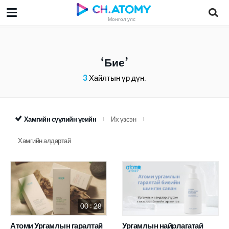
Монгол улс
Бие
3
Хайлтын үр дүн.
Хамгийн сүүлийн үеийн
Их үзсэн
Хамгийн алдартай
00 : 28
Атоми Ургамлын гаралтай
Ургамлын найрлагатай