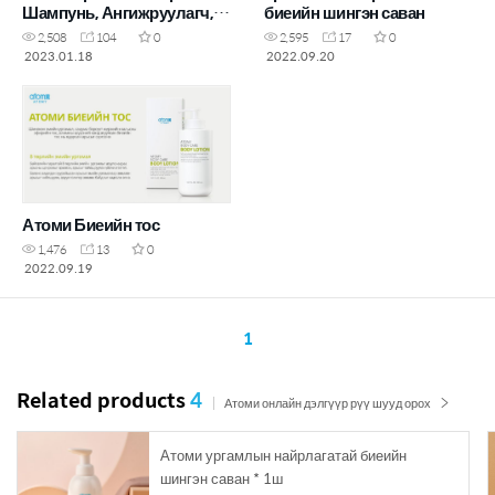
Шампунь, Ангижруулагч,
биеийн шингэн саван
Биеийн саван
2,508
104
0
2,595
17
0
2023.01.18
2022.09.20
Атоми Биеийн тос
1,476
13
0
2022.09.19
1
Related products
4
Атоми онлайн дэлгүүр рүү шууд орох
Атоми ургамлын найрлагатай биеийн
шингэн саван * 1ш