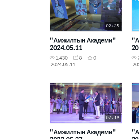
02 : 35
"Амжилтын Академи"
"А
2024.05.11
20
1,430
8
0
2024.05.11
20
07 : 19
"Амжилтын Академи"
"А