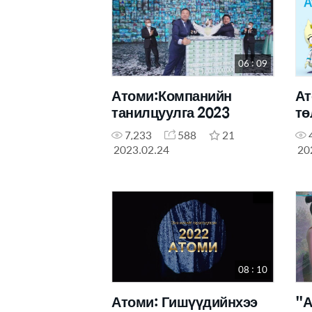
06 : 09
Атоми:Компанийн
Ат
танилцуулга 2023
тө
7,233
588
21
2023.02.24
20
08 : 10
Атоми: Гишүүдийнхээ
"А