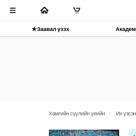
★Заавал үзэх
Академ
Хамгийн сүүлийн үеийн
Их үзсэ