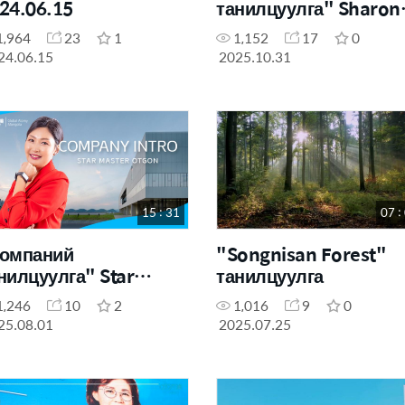
24.06.15
танилцуулга" Sharon
Rose Master
1,964
23
1
1,152
17
0
Жавзансүрэн
24.06.15
2025.10.31
15 : 31
07 :
омпаний
"Songnisan Forest"
нилцуулга" Star
танилцуулга
ster B.Otgon
1,246
10
2
1,016
9
0
25.08.01
2025.07.25