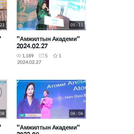
 23
05 : 11
"
"Амжилтын Академи"
2024.02.27
1,189
5
1
2024.02.27
 08
06 : 06
"
"Амжилтын Академи"