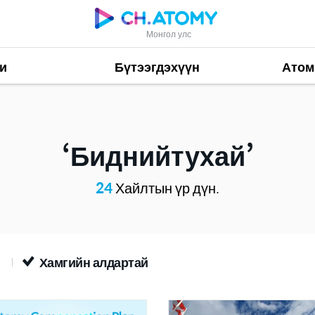
Монгол улс
и
Бүтээгдэхүүн
Атом
Биднийтухай
24
Хайлтын үр дүн.
н
Хамгийн алдартай