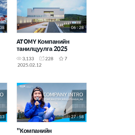
 38
06 : 28
ATOMY Компанийн
танилцуулга 2025
3,133
228
7
2025.02.12
 13
27 : 58
"Компанийн