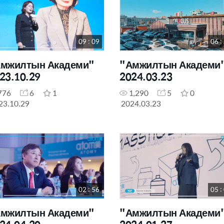
09 : 09
06 :
мжилтын Академи"
"Амжилтын Академи
23.10.29
2024.03.23
776
6
1
1,290
5
0
23.10.29
2024.03.23
02 : 56
05 :
мжилтын Академи"
"Амжилтын Академи