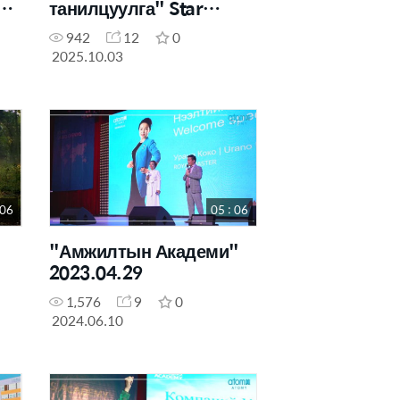
танилцуулга" Star
Master Ариунтунгалаг
942
12
0
2025.10.03
 06
05 : 06
"Амжилтын Академи"
2023.04.29
1,576
9
0
2024.06.10