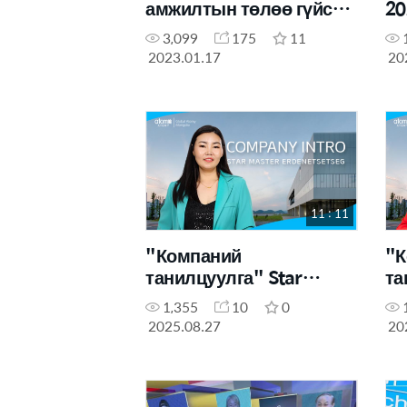
амжилтын төлөө гүйсэн
20
2022 он
3,099
175
11
2023.01.17
20
11 : 11
"Компаний
"К
танилцуулга" Star
та
Master Б.Эрдэнэцэцэг
Ma
1,355
10
0
2025.08.27
20