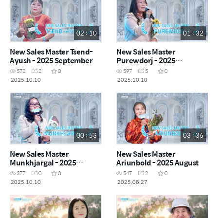
02 : 10
01 : 32
New Sales Master Tsend-
New Sales Master
Ayush - 2025 September
Purewdorj - 2025
September
572
2
0
597
5
0
2025.10.10
2025.10.10
00 : 53
03 : 36
New Sales Master
New Sales Master
Munkhjargal - 2025
Ariunbold - 2025 August
September
377
0
0
547
2
0
2025.10.10
2025.08.27