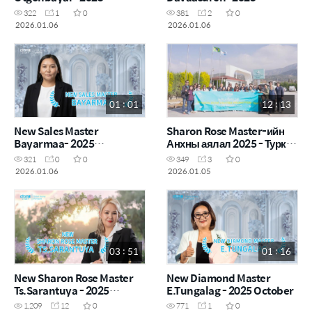
November
November
322
1
0
381
2
0
2026.01.06
2026.01.06
01 : 01
12 : 13
New Sales Master
Sharon Rose Master-ийн
Bayarmaa- 2025
Анхны аялал 2025 - Турк
November
улс
321
0
0
349
3
0
2026.01.06
2026.01.05
03 : 51
01 : 16
New Sharon Rose Master
New Diamond Master
Ts.Sarantuya - 2025
E.Tungalag - 2025 October
October
1,209
12
0
771
1
0