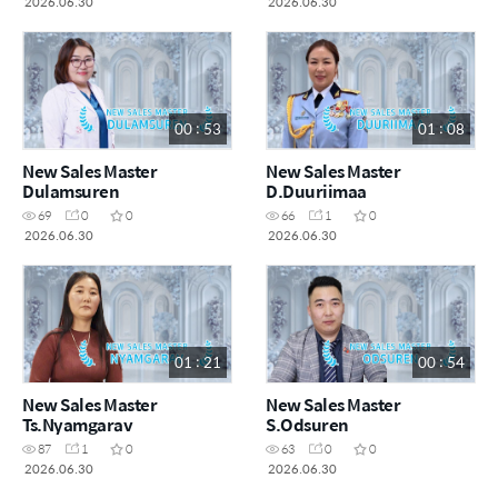
2026.06.30
2026.06.30
00 : 53
01 : 08
New Sales Master
New Sales Master
Dulamsuren
D.Duuriimaa
69
0
0
66
1
0
2026.06.30
2026.06.30
01 : 21
00 : 54
New Sales Master
New Sales Master
Ts.Nyamgarav
S.Odsuren
87
1
0
63
0
0
2026.06.30
2026.06.30