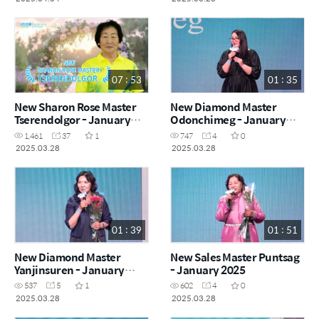
07 : 53
01 : 35
New Sharon Rose Master
New Diamond Master
Tserendolgor - January
Odonchimeg - January
2025
2025
1,461
37
1
747
4
0
2025.03.28
2025.03.28
01 : 39
01 : 51
New Diamond Master
New Sales Master Puntsag
Yanjinsuren - January
- January 2025
2025
537
5
1
602
4
0
2025.03.28
2025.03.28