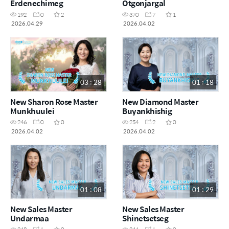
Erdenechimeg
Otgonjargal
192
0
2
370
7
1
2026.04.29
2026.04.02
03 : 28
01 : 18
New Sharon Rose Master
New Diamond Master
Munkhuulei
Buyankhishig
246
0
0
254
2
0
2026.04.02
2026.04.02
01 : 08
01 : 29
New Sales Master
New Sales Master
Undarmaa
Shinetsetseg