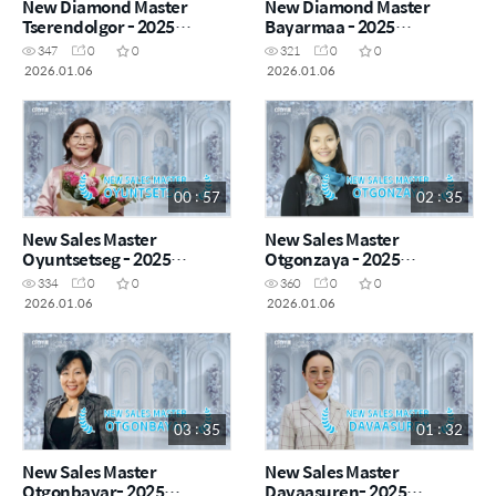
New Diamond Master
New Diamond Master
Tserendolgor - 2025
Bayarmaa - 2025
November
November
347
0
0
321
0
0
2026.01.06
2026.01.06
00 : 57
02 : 35
New Sales Master
New Sales Master
Oyuntsetseg - 2025
Otgonzaya - 2025
November
November
334
0
0
360
0
0
2026.01.06
2026.01.06
03 : 35
01 : 32
New Sales Master
New Sales Master
Otgonbayar- 2025
Davaasuren- 2025