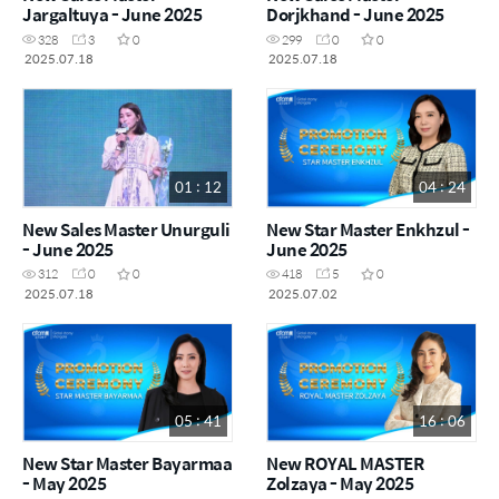
Jargaltuya - June 2025
Dorjkhand - June 2025
328
3
0
299
0
0
2025.07.18
2025.07.18
01 : 12
04 : 24
New Sales Master Unurguli
New Star Master Enkhzul -
- June 2025
June 2025
312
0
0
418
5
0
2025.07.18
2025.07.02
05 : 41
16 : 06
New Star Master Bayarmaa
New ROYAL MASTER
- May 2025
Zolzaya - May 2025