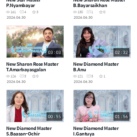
P.Nyambayar
B.Bayarsaikhan
161
4
3
130
1
0
2026.06.30
2026.06.30
03 : 03
02 : 32
New Sharon Rose Master
New Diamond Master
T.Amarbayasgalan
B.Anu
126
3
0
121
3
1
2026.06.30
2026.06.30
00 : 55
01 : 56
New Diamond Master
New Diamond Master
S.Baasan-Ochir
I.Gantuya