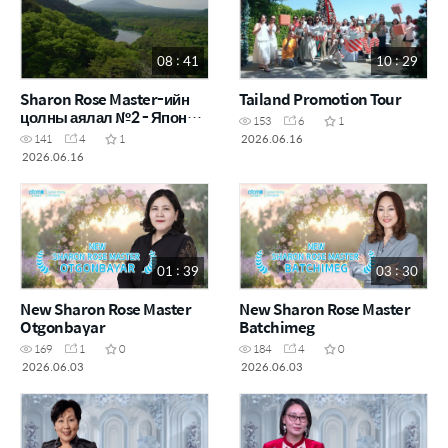
08 : 41
10 : 29
Sharon Rose Master-ийн
Tailand Promotion Tour
цолны аялал №2 - Япон
153
6
1
улс
2026.06.16
141
4
1
2026.06.16
01 : 39
03 : 30
New Sharon Rose Master
New Sharon Rose Master
Otgonbayar
Batchimeg
169
1
0
184
4
0
2026.06.03
2026.06.03