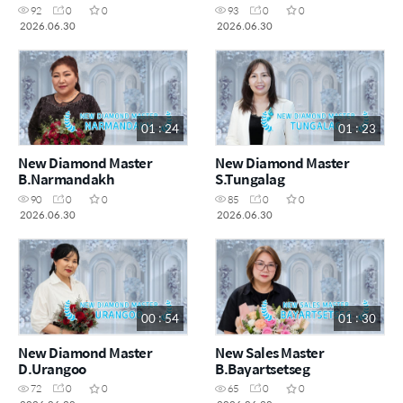
92
0
0
93
0
0
2026.06.30
2026.06.30
01 : 24
01 : 23
New Diamond Master
New Diamond Master
B.Narmandakh
S.Tungalag
90
0
0
85
0
0
2026.06.30
2026.06.30
00 : 54
01 : 30
New Diamond Master
New Sales Master
D.Urangoo
B.Bayartsetseg
72
0
0
65
0
0