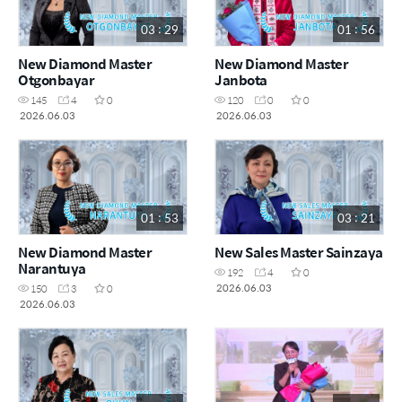
03 : 29
01 : 56
New Diamond Master
New Diamond Master
Otgonbayar
Janbota
145
4
0
120
0
0
2026.06.03
2026.06.03
01 : 53
03 : 21
New Diamond Master
New Sales Master Sainzaya
Narantuya
192
4
0
2026.06.03
150
3
0
2026.06.03