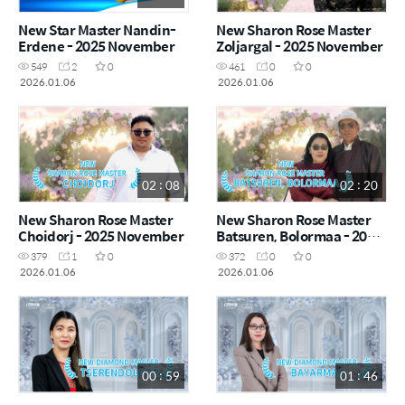
New Star Master Nandin-
New Sharon Rose Master
Erdene - 2025 November
Zoljargal - 2025 November
549
2
0
461
0
0
2026.01.06
2026.01.06
02 : 08
02 : 20
New Sharon Rose Master
New Sharon Rose Master
Choidorj - 2025 November
Batsuren, Bolormaa - 2025
November
379
1
0
372
0
0
2026.01.06
2026.01.06
00 : 59
01 : 46