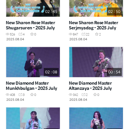
02 : 45
02 : 50
New Sharon Rose Master
New Sharon Rose Master
Shugarsuren - 2025 July
Serjmyadag - 2025 July
526
4
0
847
22
2
2025.08.04
2025.08.04
02 : 08
00 : 54
New Diamond Master
New Diamond Master
Munkhbulgan - 2025 July
Altanzaya - 2025 July
408
3
0
342
2
0
2025.08.04
2025.08.04