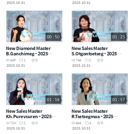
2025.10.31
2025.10.31
00 : 50
01 : 25
New Diamond Master
New Sales Master
B.Ganchimeg - 2025
S.Otgontsetseg - 2025
October
October
669
1
0
746
2
0
2025.10.31
2025.10.31
01 : 18
01 : 57
New Sales Master
New Sales Master
Kh.Purevsuren - 2025
R.Tsetsegmaa - 2025
October
October
724
2
0
664
4
0
2025.10.31
2025.10.31