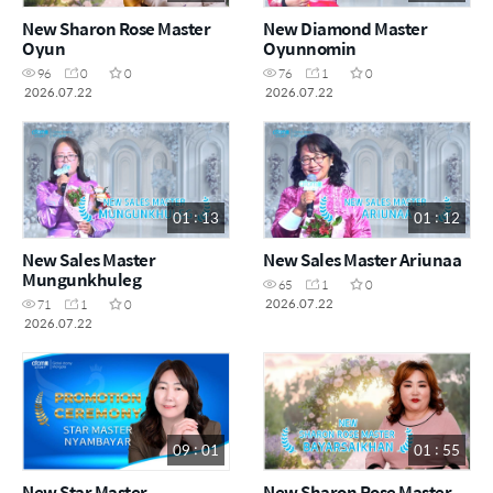
New Sharon Rose Master
New Diamond Master
Oyun
Oyunnomin
96
0
0
76
1
0
2026.07.22
2026.07.22
01 : 13
01 : 12
New Sales Master
New Sales Master Ariunaa
Mungunkhuleg
65
1
0
2026.07.22
71
1
0
2026.07.22
09 : 01
01 : 55
New Star Master
New Sharon Rose Master