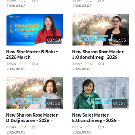
248
1
0
244
1
0
2026.04.02
2026.04.02
03 : 58
01 : 55
New Star Master B.Babi -
New Sharon Rose Master
2026 March
J.Odonchimeg - 2026
March
368
2
0
359
6
0
2026.03.05
2026.03.05
04 : 53
01 : 27
New Sharon Rose Master
New Sales Master
D.Doljinsuren - 2026
E.Uranchimeg - 2026
March
March
343
9
1
274
1
0
2026.03.05
2026.03.05