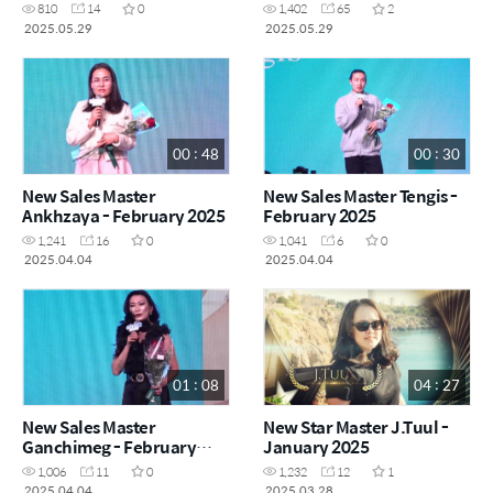
810
14
0
1,402
65
2
2025.05.29
2025.05.29
00 : 48
00 : 30
New Sales Master
New Sales Master Tengis -
Ankhzaya - February 2025
February 2025
1,241
16
0
1,041
6
0
2025.04.04
2025.04.04
01 : 08
04 : 27
New Sales Master
New Star Master J.Tuul -
Ganchimeg - February
January 2025
2025
1,006
11
0
1,232
12
1
2025.04.04
2025.03.28