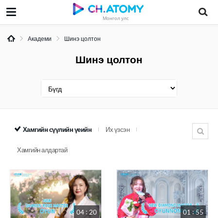
Монгол улс
Академи
Шинэ цолтон
Шинэ цолтон
Хамгийн сүүлийн үеийн
Их үзсэн
Хамгийн алдартай
04 : 20
01 : 55