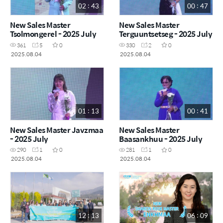
02 : 43
00 : 47
New Sales Master
New Sales Master
Tsolmongerel - 2025 July
Terguuntsetseg - 2025 July
361
5
0
330
2
0
2025.08.04
2025.08.04
01 : 13
00 : 41
New Sales Master Javzmaa
New Sales Master
- 2025 July
Baasankhuu - 2025 July
290
1
0
281
1
0
2025.08.04
2025.08.04
12 : 13
06 : 09