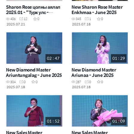
Sharon Rose цолны аялал
New Sharon Rose Master
2025.01 - "Турк улс -
Enkhmaa - June 2025
Гурван хотын аялал"
406
12
0
345
1
0
2025.07.21
2025.07.18
02 : 47
01 : 29
New Diamond Master
New Diamond Master
Ariuntungalag - June 2025
Ariunaa - June 2025
304
0
0
287
0
0
2025.07.18
2025.07.18
01 : 52
01 : 09
New Sales Master
New Sales Master