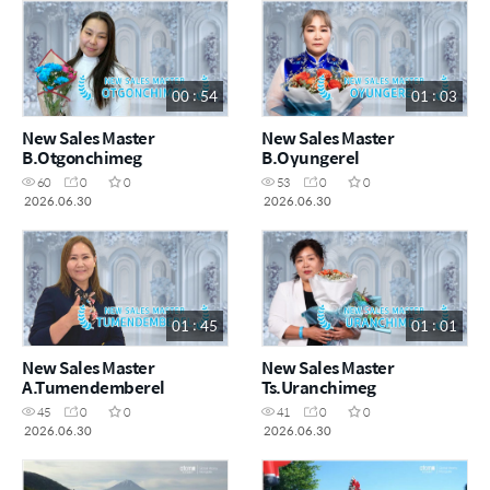
00 : 54
01 : 03
New Sales Master
New Sales Master
B.Otgonchimeg
B.Oyungerel
60
0
0
53
0
0
2026.06.30
2026.06.30
01 : 45
01 : 01
New Sales Master
New Sales Master
A.Tumendemberel
Ts.Uranchimeg
45
0
0
41
0
0
2026.06.30
2026.06.30