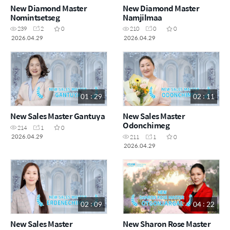
New Diamond Master
New Diamond Master
Nomintsetseg
Namjilmaa
239
2
0
210
0
0
2026.04.29
2026.04.29
01 : 29
02 : 11
New Sales Master Gantuya
New Sales Master
Odonchimeg
214
1
0
2026.04.29
211
1
0
2026.04.29
02 : 09
04 : 22
New Sales Master
New Sharon Rose Master