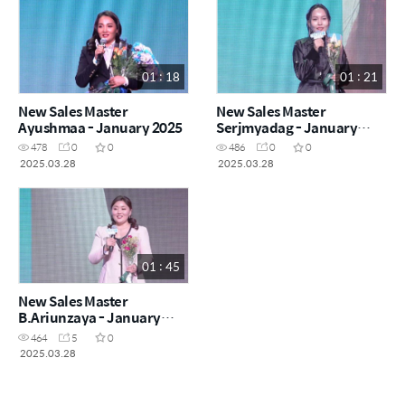
01 : 18
01 : 21
New Sales Master
New Sales Master
Ayushmaa - January 2025
Serjmyadag - January
2025
478
0
0
486
0
0
2025.03.28
2025.03.28
01 : 45
New Sales Master
B.Ariunzaya - January
2025
464
5
0
2025.03.28