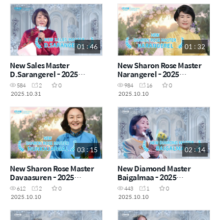
01 : 46
01 : 32
New Sales Master
New Sharon Rose Master
D.Sarangerel - 2025
Narangerel - 2025
October
September
584
2
0
984
16
0
2025.10.31
2025.10.10
03 : 15
02 : 14
New Sharon Rose Master
New Diamond Master
Davaasuren - 2025
Baigalmaa - 2025
September
September
612
2
0
443
1
0
2025.10.10
2025.10.10