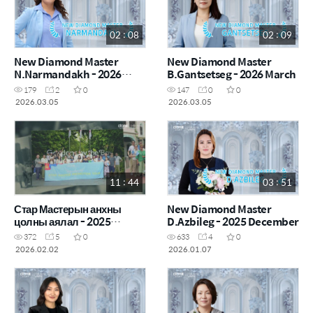
02 : 08
02 : 09
New Diamond Master
New Diamond Master
N.Narmandakh - 2026
B.Gantsetseg - 2026 March
March
179
2
0
147
0
0
2026.03.05
2026.03.05
11 : 44
03 : 51
Стар Мастерын анхны
New Diamond Master
цолны аялал - 2025
D.Azbileg - 2025 December
Сингапур
372
5
0
633
4
0
2026.02.02
2026.01.07