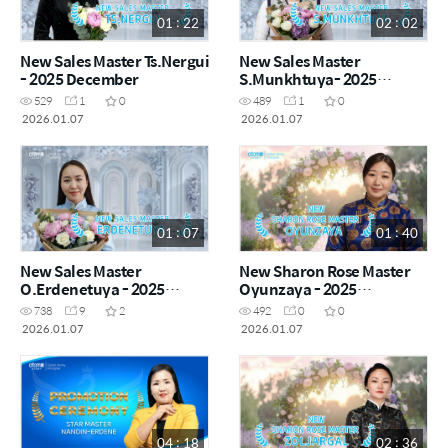
01 : 22
02 : 02
New Sales Master Ts.Nergui
New Sales Master
- 2025 December
S.Munkhtuya- 2025
December
529
1
0
489
1
0
2026.01.07
2026.01.07
01 : 07
01 : 40
New Sales Master
New Sharon Rose Master
O.Erdenetuya - 2025
Oyunzaya - 2025
December
December
738
9
2
492
0
0
2026.01.07
2026.01.07
04 : 18
02 : 36