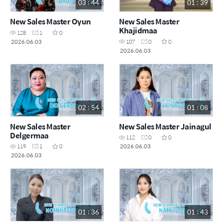
03 : 44
01 : 39
New Sales Master Oyun
New Sales Master
Khajidmaa
128
1
0
2026.06.03
107
0
0
2026.06.03
02 : 54
01 : 08
New Sales Master
New Sales Master Jainagul
Delgermaa
112
0
0
2026.06.03
119
1
0
2026.06.03
01 : 36
01 : 43