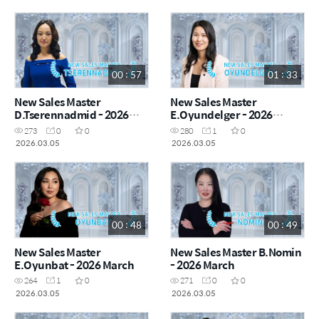
00 : 57
01 : 33
New Sales Master
New Sales Master
D.Tserennadmid - 2026
E.Oyundelger - 2026
March
March
273
0
0
280
1
0
2026.03.05
2026.03.05
00 : 48
00 : 49
New Sales Master
New Sales Master B.Nomin
E.Oyunbat - 2026 March
- 2026 March
264
1
0
271
0
0
2026.03.05
2026.03.05