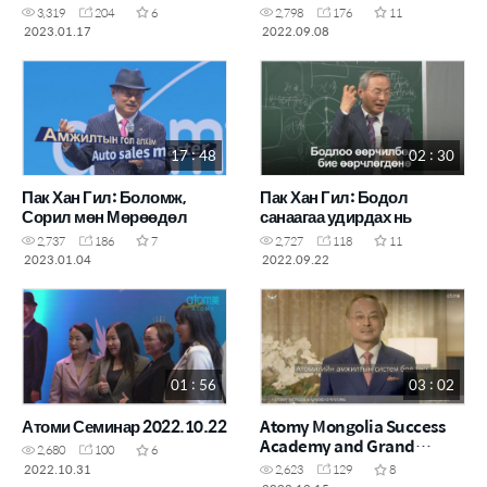
АВЛАГА
3,319
204
6
2,798
176
11
2023.01.17
2022.09.08
17 : 48
02 : 30
Пак Хан Гил: Боломж,
Пак Хан Гил: Бодол
Сорил мөн Мөрөөдөл
санаагаа удирдах нь
2,737
186
7
2,727
118
11
2023.01.04
2022.09.22
01 : 56
03 : 02
Атоми Семинар 2022.10.22
Atomy Mongolia Success
Academy and Grand
2,680
100
6
Opening /2022.12.03/
2022.10.31
2,623
129
8