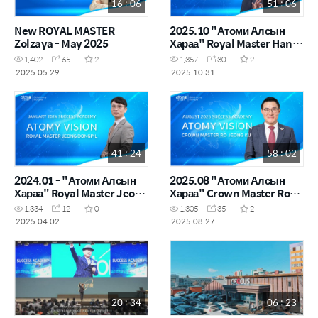
16 : 06
51 : 06
New ROYAL MASTER
2025.10 "Атоми Алсын
Zolzaya - May 2025
Хараа" Royal Master Han
Gyu Bit
1,402
65
2
1,357
30
2
2025.05.29
2025.10.31
41 : 24
58 : 02
2024.01 - "Атоми Алсын
2025.08 "Атоми Алсын
Хараа" Royal Master Jeong
Хараа" Crown Master Ro
Dongpil
Jeong Ku
1,334
12
0
1,305
35
2
2025.04.02
2025.08.27
20 : 34
06 : 23