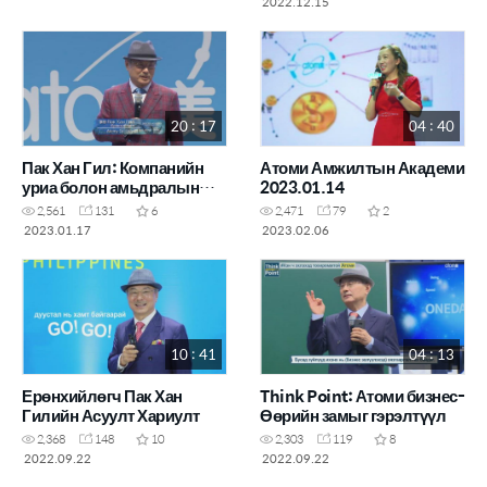
2022.12.15
20 : 17
04 : 40
Пак Хан Гил: Компанийн
Атоми Амжилтын Академи
уриа болон амьдралын
2023.01.14
зохиол /Алсын хараагаа
2,561
131
6
2,471
79
2
тунхаглах
2023.01.17
2023.02.06
10 : 41
04 : 13
Ерөнхийлөгч Пак Хан
Think Point: Атоми бизнес-
Гилийн Асуулт Хариулт
Өөрийн замыг гэрэлтүүл
2,368
148
10
2,303
119
8
2022.09.22
2022.09.22