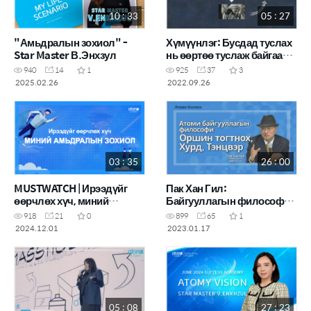
10 : 33
05 : 27
"Амьдралын зохиол" -
Хүмүүнлэг: Бусдад туслах
Star Master В.Энхзул
нь өөртөө туслаж байгаа
хэрэг
940
14
1
925
37
3
2025.02.26
2022.09.26
03 : 35
26 : 00
MUSTWATCH | Ирээдүйг
Пак Хан Гил:
өөрчлөх хүч, миний
Байгууллагын философи/
амьдралын зохиол
Оршин тогтнох, Хурд,
918
21
0
899
65
1
Тэнцвэр
2024.12.01
2023.01.17
05 : 08
27 : 23