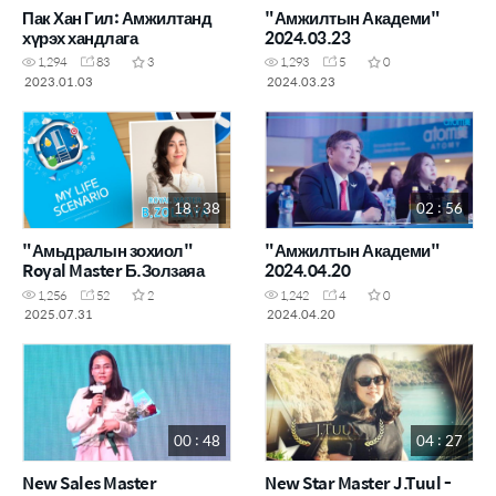
Пак Хан Гил: Амжилтанд
"Амжилтын Академи"
хүрэх хандлага
2024.03.23
1,294
83
3
1,293
5
0
2023.01.03
2024.03.23
18 : 38
02 : 56
"Амьдралын зохиол"
"Амжилтын Академи"
Royal Master Б.Золзаяа
2024.04.20
1,256
52
2
1,242
4
0
2025.07.31
2024.04.20
00 : 48
04 : 27
New Sales Master
New Star Master J.Tuul -