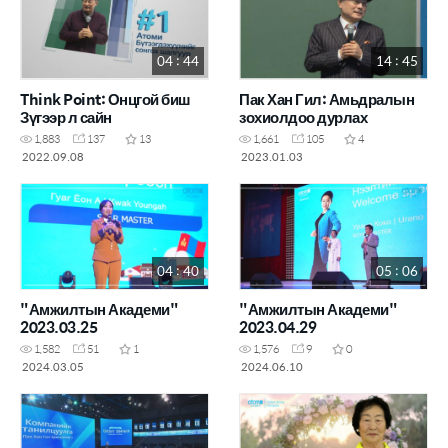
04 : 44
14 : 45
Think Point: Онцгой биш
Пак Хан Гил: Амьдралын
Зүгээр л сайн
зохиолдоо дурлах
1,883
137
13
1,661
105
4
2022.09.08
2023.01.03
04 : 40
05 : 06
"Амжилтын Академи"
"Амжилтын Академи"
2023.03.25
2023.04.29
1,582
51
1
1,576
9
0
2024.03.05
2024.06.10