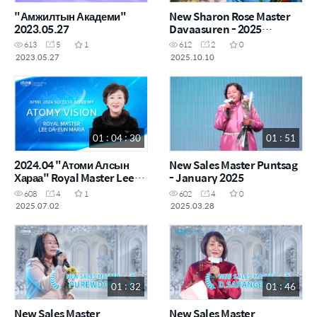
"Амжилтын Академи"
New Sharon Rose Master
2023.05.27
Davaasuren - 2025
September
613
5
1
612
2
0
2023.05.27
2025.10.10
01 : 04 : 30
01 : 51
2024.04 "Атоми Алсын
New Sales Master Puntsag
Хараа" Royal Master Lee
- January 2025
DA-EUN MARIA
608
4
1
602
4
0
2025.07.02
2025.03.28
01 : 32
01 : 46
New Sales Master
New Sales Master