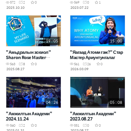
572
2
0
569
0
1
2025.10.10
2023.07.22
19 : 05
15 : 00
"Амьдралын зохиол"
"Яагаад Атоми гэж?" Стар
Sharon Rose Master
Мастер Ариунтунгалаг
Д.Өлзий-Орших
563
8
0
561
26
0
2025.08.27
2026.03.09
04 : 26
05 : 08
"Амжилтын Академи"
"Амжилтын Академи"
2024.11.24
2023.08.27
560
2
0
551
0
0
2025.01.31
2023.08.27