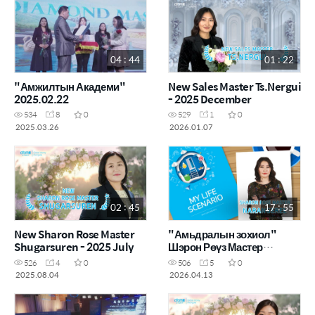
04 : 44
01 : 22
"Амжилтын Академи"
New Sales Master Ts.Nergui
2025.02.22
- 2025 December
534
8
0
529
1
0
2025.03.26
2026.01.07
02 : 45
17 : 55
New Sharon Rose Master
"Амьдралын зохиол"
Shugarsuren - 2025 July
Шэрон Рөүз Мастер
Ж.Нарангэрэл
526
4
0
506
5
0
2025.08.04
2026.04.13