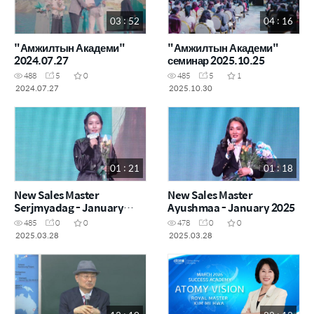
03 : 52
04 : 16
"Амжилтын Академи"
"Амжилтын Академи"
2024.07.27
семинар 2025.10.25
488
5
0
485
5
1
2024.07.27
2025.10.30
01 : 21
01 : 18
New Sales Master
New Sales Master
Serjmyadag - January
Ayushmaa - January 2025
2025
485
0
0
478
0
0
2025.03.28
2025.03.28