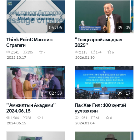
05 : 05
39 : 09
Think Point: Масстиж
"Тэнцвэртэй амьдрал
Стратеги
2025"
2,141
135
7
2,115
174
6
2022.10.17
2026.01.30
02 : 59
09 : 17
"Амжилтын Академи"
Пак Хан Гил: 100 хүнтэй
2024.06.15
уулзах аян
1,964
23
1
1,931
61
6
2024.06.15
2024.01.04