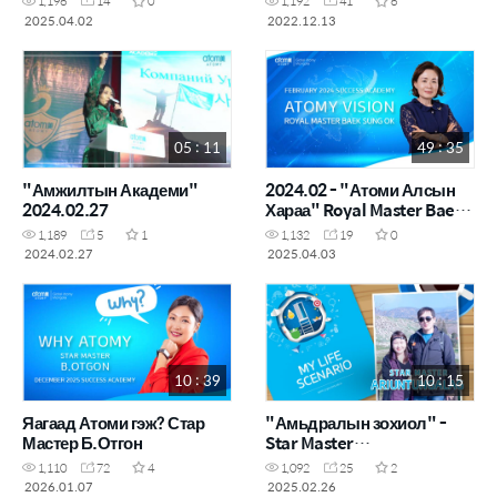
1,196
14
0
1,192
41
6
2025.04.02
2022.12.13
05 : 11
49 : 35
"Амжилтын Академи"
2024.02 - "Атоми Алсын
2024.02.27
Хараа" Royal Master Baek
Sung Ok
1,189
5
1
1,132
19
0
2024.02.27
2025.04.03
10 : 39
10 : 15
Яагаад Атоми гэж? Стар
"Амьдралын зохиол" -
Мастер Б.Отгон
Star Master
У.Ариунтунгалаг
1,110
72
4
1,092
25
2
2026.01.07
2025.02.26