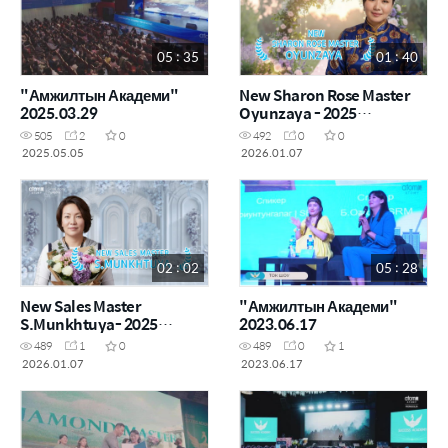
05 : 35
01 : 40
"Амжилтын Академи"
New Sharon Rose Master
2025.03.29
Oyunzaya - 2025
December
505
2
0
492
0
0
2025.05.05
2026.01.07
02 : 02
05 : 28
New Sales Master
"Амжилтын Академи"
S.Munkhtuya- 2025
2023.06.17
December
489
1
0
489
0
1
2026.01.07
2023.06.17