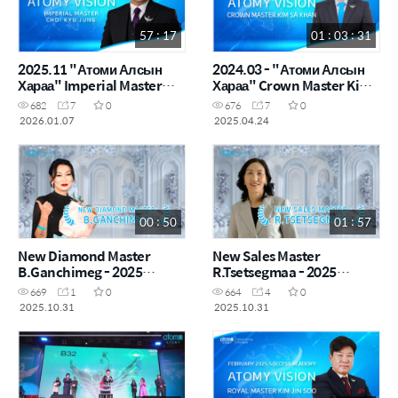
57 : 17
01 : 03 : 31
2025.11 "Атоми Алсын
2024.03 - "Атоми Алсын
Хараа" Imperial Master
Хараа" Crown Master Kim
Choi Kyu Jeong
Sa Khan
682
7
0
676
7
0
2026.01.07
2025.04.24
00 : 50
01 : 57
New Diamond Master
New Sales Master
B.Ganchimeg - 2025
R.Tsetsegmaa - 2025
October
October
669
1
0
664
4
0
2025.10.31
2025.10.31