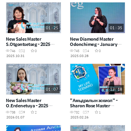
01 : 25
01 : 35
New Sales Master
New Diamond Master
S.Otgontsetseg - 2025
Odonchimeg - January
October
2025
746
2
0
745
4
0
2025.10.31
2025.03.28
01 : 07
13 : 18
New Sales Master
"Амьдралын зохиол" -
O.Erdenetuya - 2025
Sharon Rose Master
December
Г.Одмаа
738
9
2
732
7
1
2026.01.07
2025.02.26