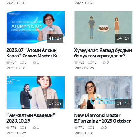
2024.11.01
2025.10.31
41 : 27
04 : 19
2025.07 "Атоми Алсын
Хүмүүнлэг: Яагаад бусдын
Хараа" Crown Master Kim
бялуу том харагддаг вэ?
Young Rak
784
5
1
782
45
3
2025.07.31
2022.09.26
09 : 09
01 : 16
"Амжилтын Академи"
New Diamond Master
2023.10.29
E.Tungalag - 2025 October
776
6
1
771
1
0
2023.10.29
2025.10.31