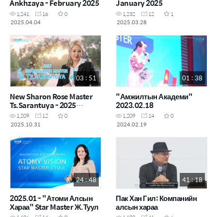
Ankhzaya - February 2025
January 2025
1,241
16
0
1,232
12
1
2025.04.04
2025.03.28
03 : 51
01 : 38
New Sharon Rose Master
"Амжилтын Академи"
Ts.Sarantuya - 2025
2023.02.18
October
1,209
12
0
1,209
14
0
2025.10.31
2024.02.19
24 : 48
41 : 18
2025.01 - "Атоми Алсын
Пак Хан Гил: Компанийн
Хараа" Star Master Ж.Туул
алсын хараа