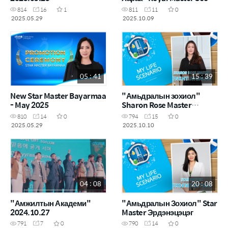
Jae Yeong
814
16
1
811
11
0
2025.05.29
2025.10.09
05 : 41
15 : 39
New Star Master Bayarmaa
"Амьдралын зохиол"
- May 2025
Sharon Rose Master
Энхтунгалаг
810
14
0
794
15
0
2025.05.29
2025.10.10
04 : 08
20 : 08
"Амжилтын Академи"
"Амьдралын Зохиол" Star
2024.10.27
Master Эрдэнэцэцэг
791
7
0
790
14
0