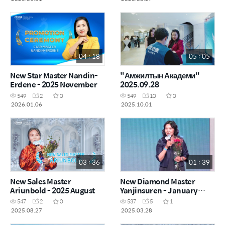
04 : 18
05 : 05
New Star Master Nandin-
"Амжилтын Академи"
Erdene - 2025 November
2025.09.28
549
2
0
549
10
0
2026.01.06
2025.10.01
03 : 36
01 : 39
New Sales Master
New Diamond Master
Ariunbold - 2025 August
Yanjinsuren - January
2025
547
2
0
537
5
1
2025.08.27
2025.03.28