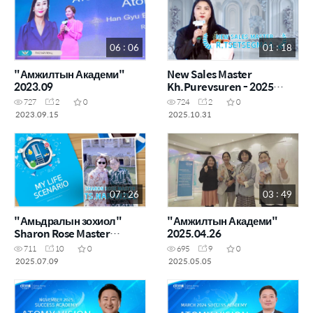
06 : 06
01 : 18
"Амжилтын Академи"
New Sales Master
2023.09
Kh.Purevsuren - 2025
October
727
2
0
724
2
0
2023.09.15
2025.10.31
07 : 26
03 : 49
"Амьдралын зохиол"
"Амжилтын Академи"
Sharon Rose Master
2025.04.26
Ц.Наранзул
711
10
0
695
9
0
2025.07.09
2025.05.05