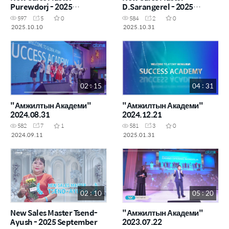
Purewdorj - 2025
D.Sarangerel - 2025
September
October
597
5
0
584
2
0
2025.10.10
2025.10.31
02 : 15
04 : 31
"Амжилтын Академи"
"Амжилтын Академи"
2024.08.31
2024.12.21
582
7
1
581
3
0
2024.09.11
2025.01.31
02 : 10
05 : 20
New Sales Master Tsend-
"Амжилтын Академи"
Ayush - 2025 September
2023.07.22