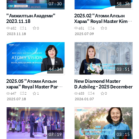
07 : 30
58 : 36
"Амжилтын Академи"
2025.02 "Атоми Алсын
2023.11.18
Хараа" Royal Master Kim
Jinsoo
652
1
0
651
6
0
2023.11.18
2025.07.09
44 : 34
03 : 51
2025.05 "Атоми Алсын
New Diamond Master
хараа" Royal Master Park
D.Azbileg - 2025 December
Mi Ryeong
647
2
1
633
4
0
2025.07.18
2026.01.07
07 : 19
03 : 15