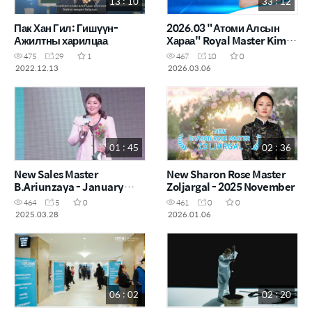
13 : 10
33 : 12
Пак Хан Гил: Гишүүн-
2026.03 "Атоми Алсын
Ажилтны харилцаа
Хараа" Royal Master Kim
Mi Hwa
475
29
1
467
10
0
2022.12.13
2026.03.06
01 : 45
02 : 36
New Sales Master
New Sharon Rose Master
B.Ariunzaya - January
Zoljargal - 2025 November
2025
464
5
0
461
0
0
2025.03.28
2026.01.06
06 : 02
02 : 20