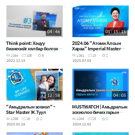
04 : 46
01 : 15 : 15
Think point: Хэцүү
2024.06 "Атоми Алсын
бизнесийг хялбар болгох
Хараа" Imperial Master
нь
KIM YUN SOOK
1,066
108
8
1,061
15
2
2022.12.15
2025.07.03
12 : 58
04 : 05
"Амьдралын зохиол" -
MUSTWATCH | Амьдралын
Star Master Ж.Туул
зохиолоо бичих гарын
авлага
1,058
18
2
1,045
25
2
2025.02.26
2024.12.02