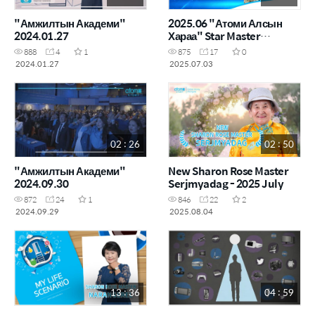
"Амжилтын Академи"
2025.06 "Атоми Алсын
2024.01.27
Хараа" Star Master
Enkhzul
888
4
1
875
17
0
2024.01.27
2025.07.03
02 : 26
02 : 50
"Амжилтын Академи"
New Sharon Rose Master
2024.09.30
Serjmyadag - 2025 July
872
24
1
846
22
2
2024.09.29
2025.08.04
13 : 36
04 : 59