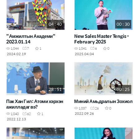
04 : 40
00 : 30
"Амжилтын Академи"
New Sales Master Tengis -
2023.01.14
February 2025
1,044
7
1
1,041
6
0
2024.02.19
2025.04.04
28 : 51
00 : 25
Пак Хан Гил: Атоми хэрхэн
Миний Амьдралын Зохиол
ажилладаг вэ?
1,037
26
0
2022.09.26
1,040
62
1
2022.12.13