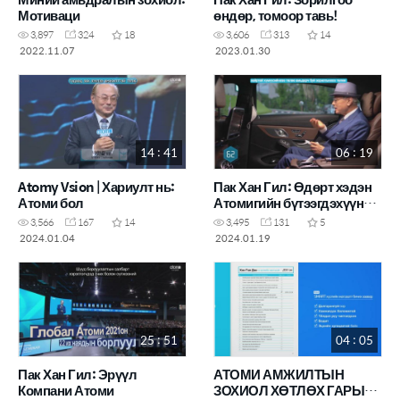
Мотиваци
өндөр, томоор тавь!
3,897
324
18
3,606
313
14
2022.11.07
2023.01.30
14 : 41
06 : 19
Atomy Vsion | Хариулт нь:
Пак Хан Гил: Өдөрт хэдэн
Атоми бол
Атомигийн бүтээгдэхүүн
тантай хамт байдаг бэ?
3,566
167
14
3,495
131
5
2024.01.04
2024.01.19
25 : 51
04 : 05
Пак Хан Гил: Эрүүл
АТОМИ АМЖИЛТЫН
Компани Атоми
ЗОХИОЛ ХӨТЛӨХ ГАРЫН