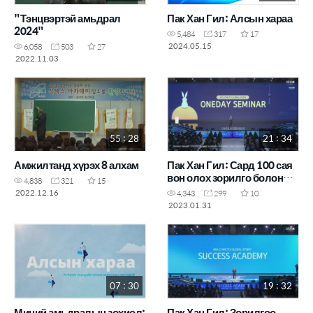
"Тэнцвэртэй амьдрал
Пак Хан Гил: Алсын хараа
2024"
5,484
317
17
2024.05.15
6,058
503
27
2022.11.03
55 : 28
21 : 34
Амжилтанд хүрэх 8 алхам
Пак Хан Гил: Сард 100 сая
вон олох зорилго болон
4,838
321
15
сорилт
2022.12.16
4,343
299
10
2023.01.31
07 : 30
19 : 32
Миний амьдралын зохиол:
Пак Хан Гил: Зорилгоо