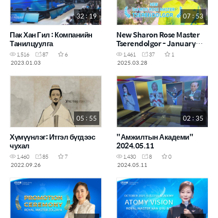
32 : 19
07 : 53
Пак Хан Гил : Компанийн
New Sharon Rose Master
Танилцуулга
Tserendolgor - January
2025
1,516
87
6
1,461
37
1
2023.01.03
2025.03.28
05 : 55
02 : 35
Хүмүүнлэг: Итгэл бүгдээс
"Амжилтын Академи"
чухал
2024.05.11
1,460
85
7
1,430
8
0
2022.09.26
2024.05.11