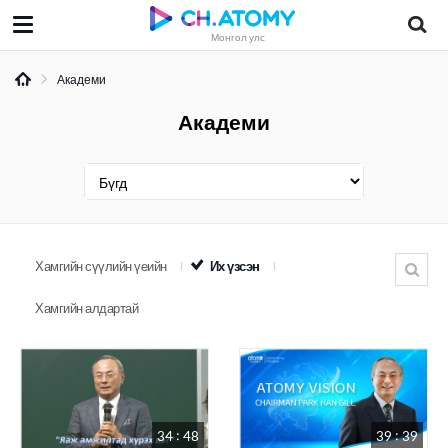
Монгол улс
Академи
Академи
Хамгийн сүүлийн үеийн
Их үзсэн
Хамгийн алдартай
34 : 48
39 : 39