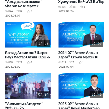
"Амьдралын зохиол"
Хүмүүнлэг: Би Чи VS Би Тэр
Sharon Rose Master
839
38
1
Нарангэрэл
2022.09.26
844
34
5
2026.03.09
17 : 58
56 : 53
Яагаад Атоми гэж? Шэрон
2024.07 "Атоми Алсын
Рөүз Мастер Өлзий-Орших
Хараа" Crown Master KIM
MOON GYOM
828
21
3
819
7
1
2026.01.02
2025.07.04
07 : 34
56 : 45
"Амжилтын Академи"
2025.09 "Атоми Алсын
2025.05.25
Хараа" Royal Master Seo