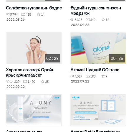
Салфеткан угаалгын бодис
Өдрийн турш сэнгэнэсэн
мэдрэмж
5,794
418
14
2022.09.26
5,325
342
12
2022.09.22
02 : 28
00 : 36
Хэрэглэх заавар: Оройн
Атоми Шүдний ОО плас
арьс арчилгаа сет
4,517
193
9
2022.09.22
14,229
1,490
35
2022.09.22
Атоми тосон мист
Атоми Daily Expert маск