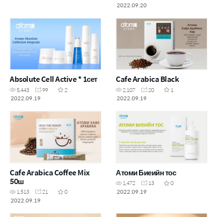
2022.09.20
Absolute Cell Active * 1сет
Cafe Arabica Black
5,443
99
2
2,107
20
1
2022.09.19
2022.09.19
Cafe Arabica Coffee Mix
Атоми Биеийн тос
50ш
1,472
13
0
2022.09.19
1,513
21
0
2022.09.19