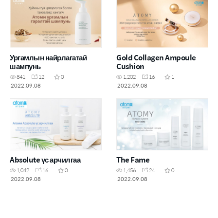
Ургамлын найрлагатай
Gold Collagen Ampoule
шампунь
Cushion
841
12
0
1,202
16
1
2022.09.08
2022.09.08
Absolute үс арчилгаа
The Fame
1,042
16
0
1,456
24
0
2022.09.08
2022.09.08