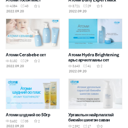
4,084
43
1
3,721
29
5
2022.09.20
2022.09.20
Атоми Cerabebe сет
Атоми Hydra Brightening
арьс арчилгааны сет
3,132
29
2
2022.09.20
3,643
41
2
2022.09.20
Атоми шүдний оо 50гр
Ургамлын найрлагатай
биеийн шингэн саван
3,632
35
2
2022.09.20
2,592
17
0