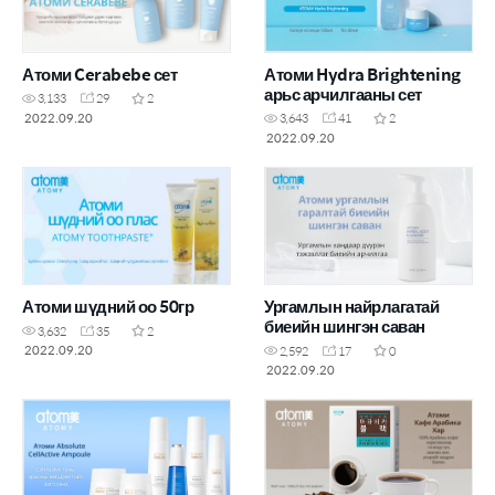
Атоми Cerabebe сет
Атоми Hydra Brightening
арьс арчилгааны сет
3,133
29
2
2022.09.20
3,643
41
2
2022.09.20
Атоми шүдний оо 50гр
Ургамлын найрлагатай
биеийн шингэн саван
3,632
35
2
2022.09.20
2,592
17
0
2022.09.20