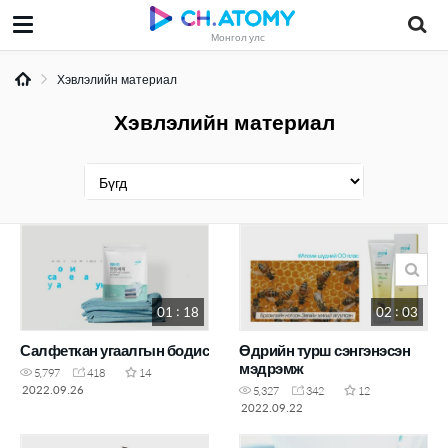
Монгол улс
Хэвлэлийн материал
Хэвлэлийн материал
01 : 18
02 : 03
Салфеткан угаалгын бодис
Өдрийн турш сэнгэнэсэн
мэдрэмж
5,797
418
14
2022.09.26
5,327
342
12
2022.09.22