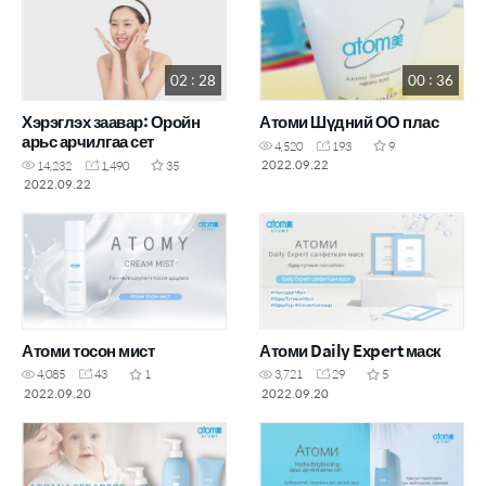
02 : 28
00 : 36
Хэрэглэх заавар: Оройн
Атоми Шүдний ОО плас
арьс арчилгаа сет
4,520
193
9
2022.09.22
14,232
1,490
35
2022.09.22
Атоми тосон мист
Атоми Daily Expert маск
4,085
43
1
3,721
29
5
2022.09.20
2022.09.20