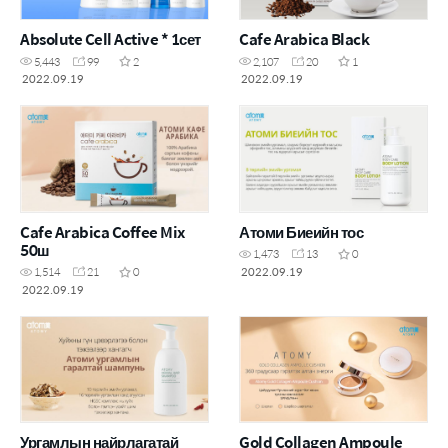
Absolute Cell Active * 1сет
Cafe Arabica Black
5,443
99
2
2,107
20
1
2022.09.19
2022.09.19
Cafe Arabica Coffee Mix
Атоми Биеийн тос
50ш
1,473
13
0
2022.09.19
1,514
21
0
2022.09.19
Ургамлын найрлагатай
Gold Collagen Ampoule