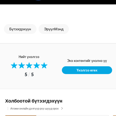
Бүтээгдэхүүн
ЭрүүлМэнд
Нийт үнэлгээ
Энэ контентийг үнэлнэ үү
Үнэлгээ өгөх
5
/
5
Холбоотой бүтээгдэхүүн
Атоми онлайн дэлгүүр рүү шууд орох