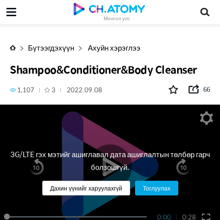
Shampoo&Conditioner&Body Cleanser
Монгол улс
Бүтээгдэхүүн
Ахуйн хэрэглээ
Shampoo&Conditioner&Body Cleanser
1,107
3
2022.09.08
66
3G/LTE гэх мэтийг ашиглавал дата ашиглалтын төлбөр гарч
болзошгүй.
Дахин үүнийг харуулахгүй
Тоглуулах
0:00
0:28