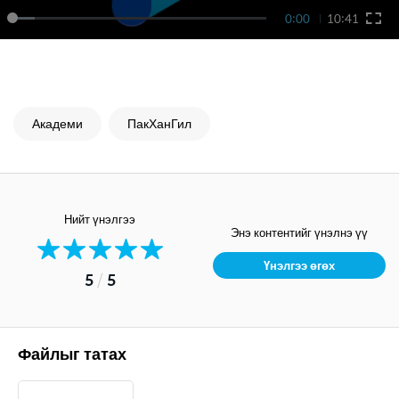
0:00
10:41
Академи
ПакХанГил
Нийт үнэлгээ
Энэ контентийг үнэлнэ үү
Үнэлгээ өгөх
5
/
5
Файлыг татах