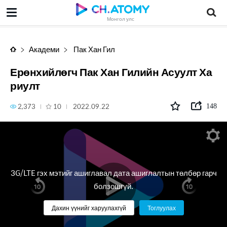
Ерөнхийлөгч Пак Хан Гилийн Асуулт Хариулт
Монгол улс
Академи
Пак Хан Гил
Ерөнхийлөгч Пак Хан Гилийн Асуулт Ха
риулт
2,373
10
2022.09.22
148
3G/LTE гэх мэтийг ашиглавал дата ашиглалтын төлбөр гарч
болзошгүй.
Дахин үүнийг харуулахгүй
Тоглуулах