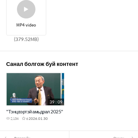
MP4 video
(379.52MB)
Санал болгож буй контент
39 : 09
"Тэнцвэртэй амьдрал 2025"
2,134
6
2026.01.30