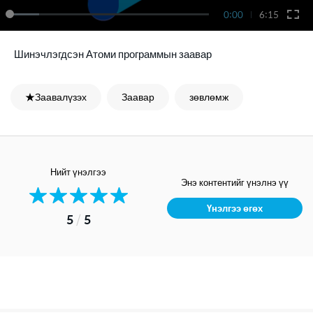
0:00
6:15
Шинэчлэгдсэн Атоми программын заавар
★Заавалүзэх
Заавар
зөвлөмж
Нийт үнэлгээ
Энэ контентийг үнэлнэ үү
Үнэлгээ өгөх
5
/
5