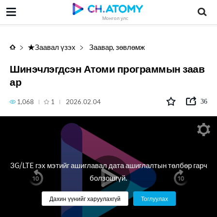
Шинэчлэгдсэн Атоми программын заавар
Монгол улс
★Заавал үзэх
Заавар, зөвлөмж
Шинэчлэгдсэн Атоми программын заав
ар
1,068
1
2026.02.04
36
3G/LTE гэх мэтийг ашиглавал дата ашиглалтын төлбөр гарч
болзошгүй.
Дахин үүнийг харуулахгүй
Тоглуулах