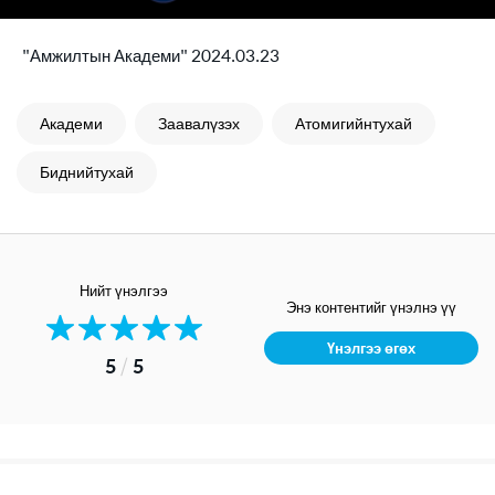
"Амжилтын Академи" 2024.03.23
Академи
Заавалүзэх
Атомигийнтухай
Биднийтухай
Нийт үнэлгээ
Энэ контентийг үнэлнэ үү
Үнэлгээ өгөх
5
/
5