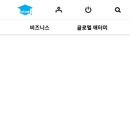
비즈니스
글로벌 애터미
사업 자료
165
Multi-language
551