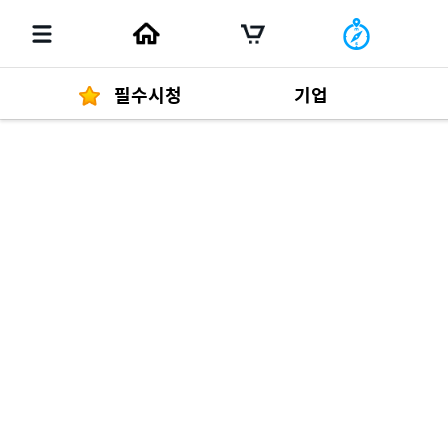
필수시청
기업
경영자 메세지
292
발행물