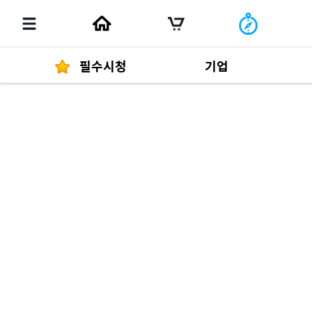
필수시청
기업
경영자 메세지
292
발행물