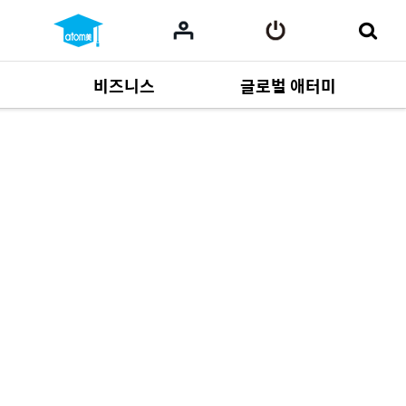
비즈니스
글로벌 애터미
사업 자료
165
Multi-language
551