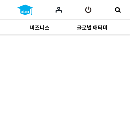
비즈니스
글로벌 애터미
사업 자료
165
Multi-language
551