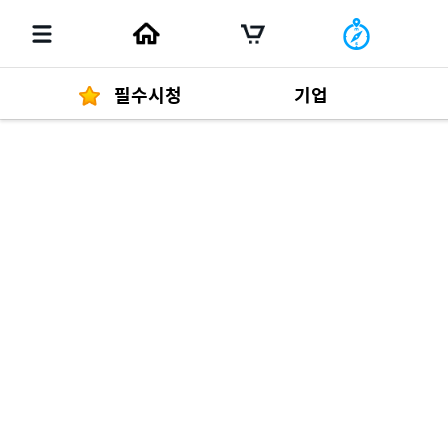
필수시청
기업
경영자 메세지
292
발행물