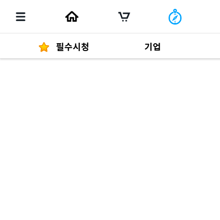
필수시청
기업
경영자 메세지
292
발행물