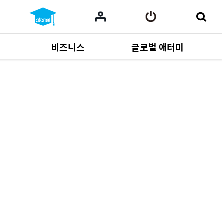
비즈니스
글로벌 애터미
사업 자료
164
Multi-language
551