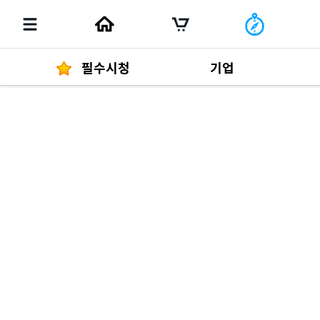
필수시청
기업
경영자 메세지
292
발행물