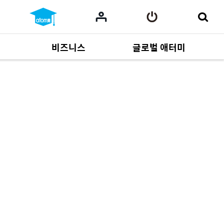
비즈니스
글로벌 애터미
사업 자료
165
Multi-language
551