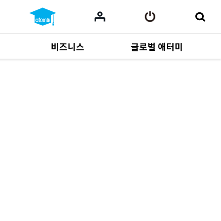
비즈니스
글로벌 애터미
사업 자료
164
Multi-language
551