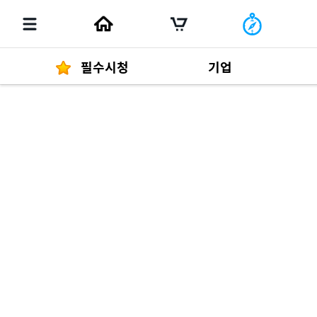
필수시청
기업
경영자 메세지
292
발행물