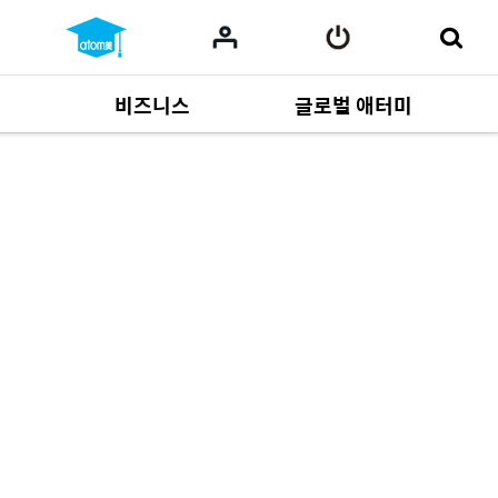
비즈니스
글로벌 애터미
사업 자료
165
Multi-language
551