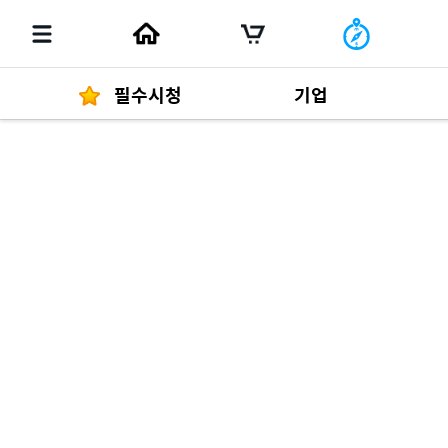
필수시청
기업
경영자 메세지
292
발행물