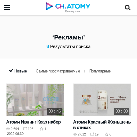
Қазақстан
Рекламы
8
Результаты поиска
Новые
Самые просматриваемые
Популярные
00 : 46
03 : 00
Атоми Ивнинг Кеар набор
Атоми Красный Женьшень
в стиках
2,694
126
1
2022.06.30
2,012
19
0