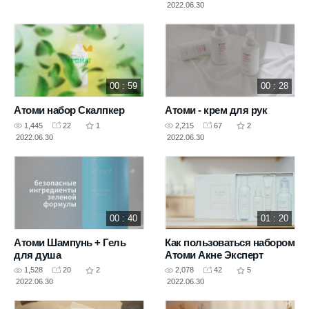
2022.06.30
00 : 59
00 : 28
Атоми набор Скалпкер
Атоми - крем для рук
1,445
22
1
2,215
67
2
2022.06.30
2022.06.30
00 : 40
01 : 20
Атоми Шампунь + Гель
Как пользоваться набором
для душа
Атоми Акне Эксперт
1,528
20
2
2,078
42
5
2022.06.30
2022.06.30