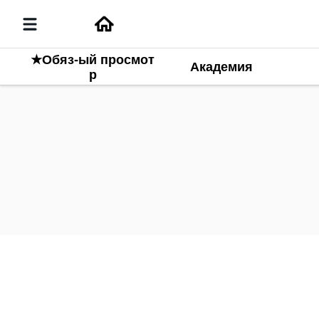
★Обяз-ый просмот
Академия
р