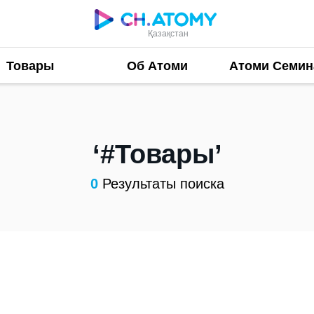
Қазақстан
Товары
Об Атоми
Атоми Семи
#Товары
0
Результаты поиска