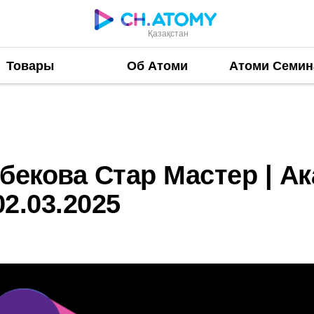
Қазақстан
Товары
Об Атоми
Атоми Семи
р Мастер | Академия Успеха Атоми в Шымкенте 02.0
бекова Стар Мастер | Ак
2.03.2025