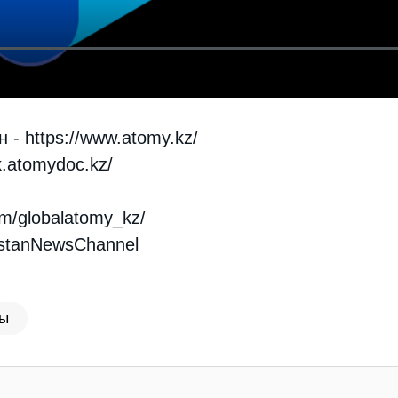
н -
https://www.atomy.kz/
k.atomydoc.kz/
om/globalatomy_kz/
hstanNewsChannel
ы