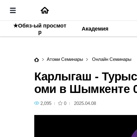
★Обяз-ый просмот
Академия
Карлыгаш - Турысбекова Ста
р
Атоми Семинары
Онлайн Семинары
Карлыгаш - Турыс
оми в Шымкенте 0
2,095
0
2025.04.08