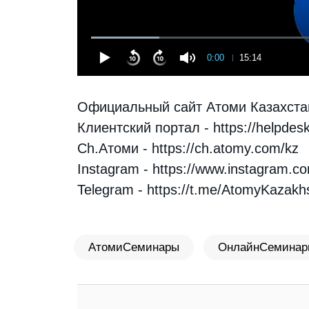
0:00
15:14
Официальный сайт Атоми Казахста
Клиентский портал -
https://helpdes
Ch.Атоми -
https://ch.atomy.com/kz
Instagram -
https://www.instagram.c
Telegram - https://t.me/AtomyKazak
АтомиСеминары
ОнлайнСеминар