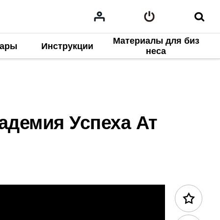
Материалы для биз
нары
Инструкции
3.2025
Предыдущее содержание
неса
адемия Успеха Ат